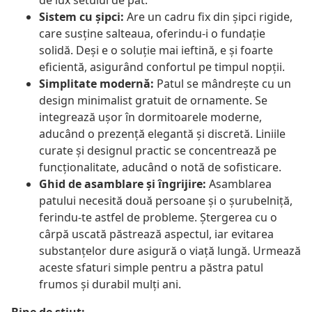
de lux setului de pat.
Sistem cu șipci:
Are un cadru fix din șipci rigide,
care susține salteaua, oferindu-i o fundație
solidă. Deși e o soluție mai ieftină, e și foarte
eficientă, asigurând confortul pe timpul nopții.
Simplitate modernă:
Patul se mândrește cu un
design minimalist gratuit de ornamente. Se
integrează ușor în dormitoarele moderne,
aducând o prezență elegantă și discretă. Liniile
curate și designul practic se concentrează pe
funcționalitate, aducând o notă de sofisticare.
Ghid de asamblare și îngrijire:
Asamblarea
patului necesită două persoane și o șurubelniță,
ferindu-te astfel de probleme. Ștergerea cu o
cârpă uscată păstrează aspectul, iar evitarea
substanțelor dure asigură o viață lungă. Urmează
aceste sfaturi simple pentru a păstra patul
frumos și durabil mulți ani.