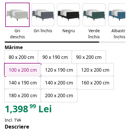
Gri
Gri închis
Negru
Verde
Albastru
deschis
închis
închis
Mărime
80 x 200 cm
90 x 190 cm
90 x 200 cm
100 x 200 cm
120 x 190 cm
120 x 200 cm
140 x 190 cm
140 x 200 cm
160 x 200 cm
180 x 200 cm
200 x 200 cm
99
1,398
Lei
Incl. TVA
Descriere