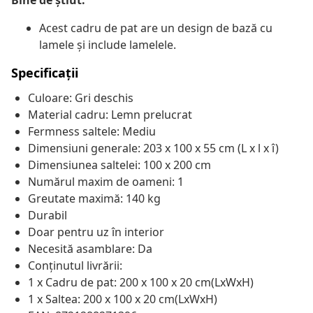
Bine de știut:
Acest cadru de pat are un design de bază cu
lamele și include lamelele.
Specificații
Culoare: Gri deschis
Material cadru: Lemn prelucrat
Fermness saltele: Mediu
Dimensiuni generale: 203 x 100 x 55 cm (L x l x î)
Dimensiunea saltelei: 100 x 200 cm
Numărul maxim de oameni: 1
Greutate maximă: 140 kg
Durabil
Doar pentru uz în interior
Necesită asamblare: Da
Conținutul livrării:
1 x Cadru de pat: 200 x 100 x 20 cm(LxWxH)
1 x Saltea: 200 x 100 x 20 cm(LxWxH)