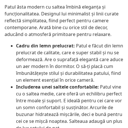
Patul ăsta modern cu saltea îmbină eleganța și
funcționalitatea. Designul lui minimalist și linii curate
reflectă simplitatea, fiind perfect pentru camere
contemporane. Arată bine cu orice stil de decor,
aducând o atmosferă primitoare pentru relaxare.
Cadru din lemn prelucrat:
Patul e făcut din lemn
prelucrat de calitate, care e super stabil și nu se
deformează. Are o suprafață elegantă care aduce
un aer modern în dormitor. O să-ți placă cum
îmbunătățește stilul și durabilitatea patului, fiind
un element esențial în orice cameră.
Includerea unei saltele confortabile:
Patul vine
cu o saltea medie, care oferă un echilibru perfect
între moale și suport. E ideală pentru cei care vor
un somn confortabil și susținător. Arcurile de
buzunar hidratează mișcările, deci e bună pentru
cei ce se mișcă noaptea. Salteaua adaugă un plus