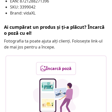
EAN: 8721288271396
SKU: 3399042
Brand: vidaXL
Ai cumpărat un produs și ți-a plăcut? Încarcă
o poză cu el!
Fotografia ta poate ajuta alți clienți. Folosește link-ul
de mai jos pentru a începe.
Încarcă poză