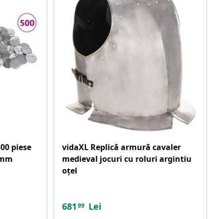
00 piese
vidaXL Replică armură cavaler
8 mm
medieval jocuri cu roluri argintiu
oțel
681
Lei
99