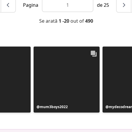
Pagina
de 25
Se arată
1 -20
out of
490
Postare
mum3boys2022
Postare
mydecodrea
publicată
publicată
de
de