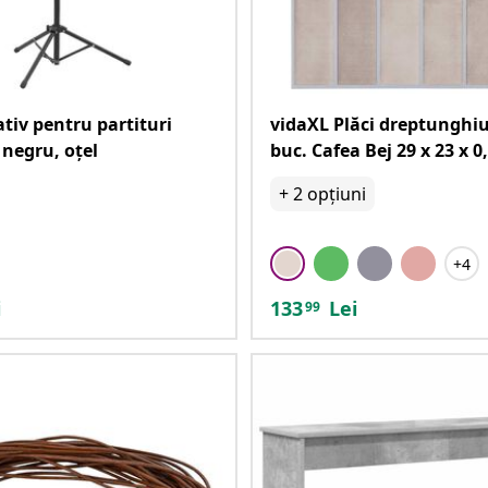
tiv pentru partituri
vidaXL Plăci dreptunghiu
 negru, oțel
buc. Cafea Bej 29 x 23 x 0
+
2
opțiuni
+4
i
133
Lei
99