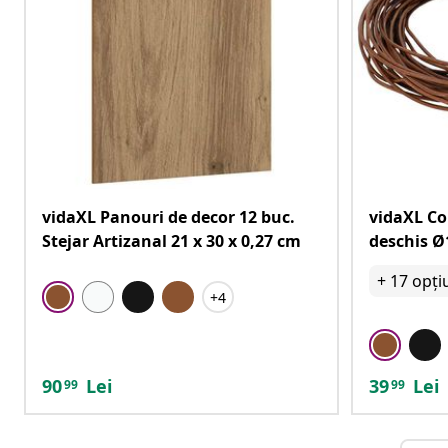
vidaXL Panouri de decor 12 buc.
vidaXL Co
Stejar Artizanal 21 x 30 x 0,27 cm
deschis Ø
+
17
opți
+4
90
Lei
39
Lei
99
99