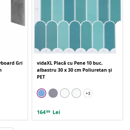
yboard Gri
vidaXL Placă cu Pene 10 buc.
m
albastru 30 x 30 cm Poliuretan și
PET
+3
164
Lei
99