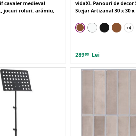
if cavaler medieval
vidaXL Panouri de decor 
, jocuri roluri, arămiu,
Stejar Artizanal 30 x 30 x
+4
i
289
Lei
99