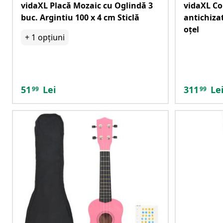
vidaXL Placă Mozaic cu Oglindă 3
vidaXL Co
buc. Argintiu 100 x 4 cm Sticlă
antichizat
oțel
+
1
opțiuni
51
Lei
311
Le
99
99