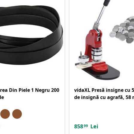
rea Din Piele 1 Negru 200
vidaXL Presă insigne cu 5
le
de insignă cu agrafă, 5
i
858
Lei
99