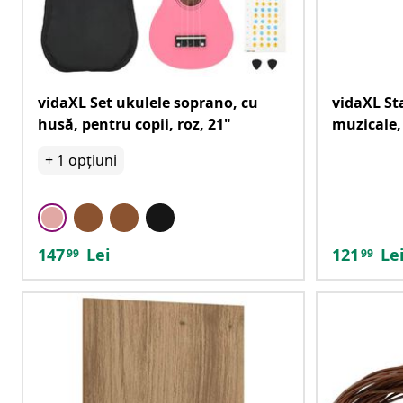
vidaXL Set ukulele soprano, cu
vidaXL Sta
husă, pentru copii, roz, 21"
muzicale,
+
1
opțiuni
147
Lei
121
Le
99
99