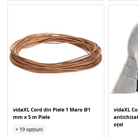
vidaXL Cord din Piele 1 Maro Ø1
vidaXL Co
mm x 5 m Piele
antichizat
oțel
+
19
opțiuni