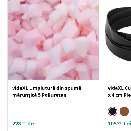
vidaXL Umplutură din spumă
vidaXL Cu
mărunțită 5 Poliuretan
x 4 cm Pie
228
Lei
105
Le
99
99