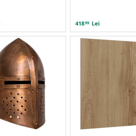
i
418
Lei
99