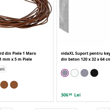
rd din Piele 1 Maro
vidaXL Suport pentru ke
1 mm x 5 m Piele
din beton 120 x 32 x 64 c
uni
306
Lei
99