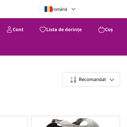
română
Cont
Lista de dorințe
Coș
Recomandat