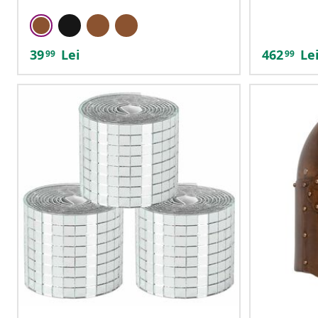
39
Lei
462
Le
99
99