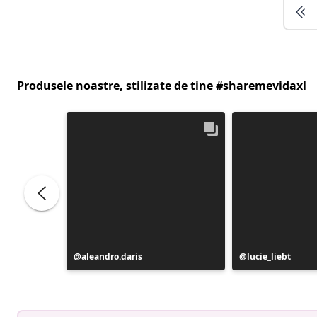
Produsele noastre, stilizate de tine #sharemevidaxl
Postare
aleandro.daris
Postare
lucie_liebt
publicată
publicată
de
de