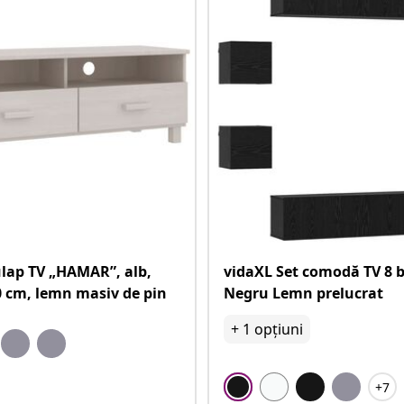
lap TV „HAMAR”, alb,
vidaXL Set comodă TV 8 b
 cm, lemn masiv de pin
Negru Lemn prelucrat
+
1
opțiuni
+7