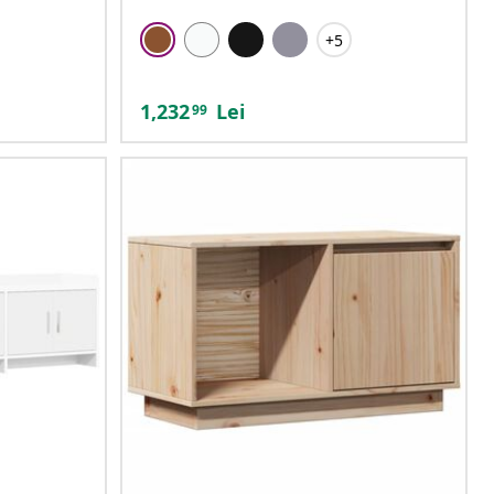
+5
1,232
Lei
99