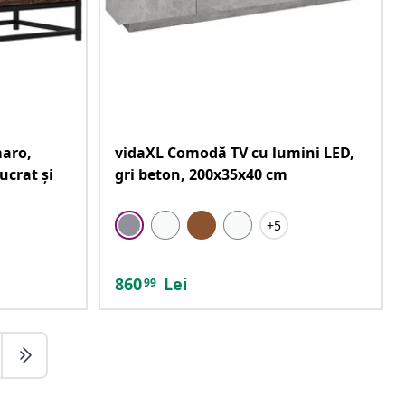
maro,
vidaXL Comodă TV cu lumini LED,
ucrat și
gri beton, 200x35x40 cm
+5
860
Lei
99