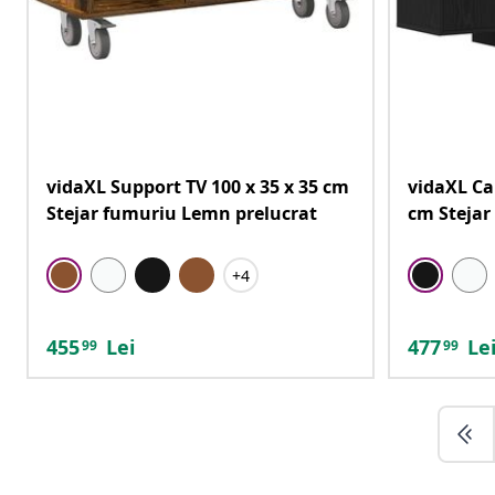
vidaXL Support TV 100 x 35 x 35 cm
vidaXL Cab
Stejar fumuriu Lemn prelucrat
cm Stejar
+4
455
Lei
477
Le
99
99