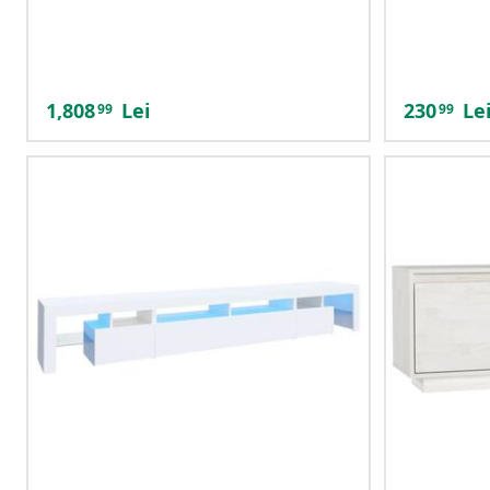
1,808
Lei
230
Le
99
99