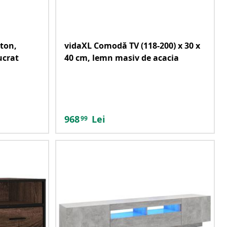
ton,
vidaXL Comodă TV (118-200) x 30 x
ucrat
40 cm, lemn masiv de acacia
968
Lei
99