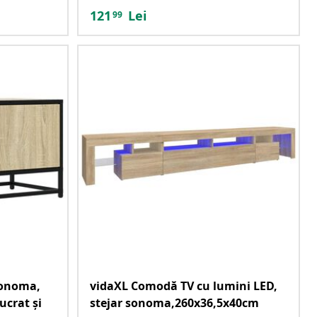
121
Lei
99
sonoma,
vidaXL Comodă TV cu lumini LED,
ucrat și
stejar sonoma,260x36,5x40cm