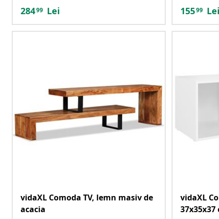
284
Lei
155
Le
99
99
vidaXL Comoda TV, lemn masiv de
vidaXL Co
acacia
37x35x37 