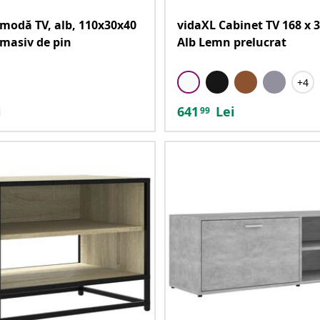
modă TV, alb, 110x30x40
vidaXL Cabinet TV 168 x 3
masiv de pin
Alb Lemn prelucrat
+4
i
641
Lei
99