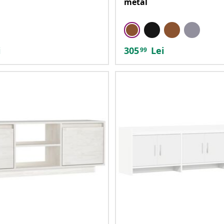
metal
i
305
Lei
99