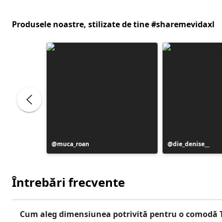
Produsele noastre, stilizate de tine #sharemevidaxl
Postare
muca_roan
Postare
die_denise__
publicată
publicată
de
de
Întrebări frecvente
Cum aleg dimensiunea potrivită pentru o comodă 