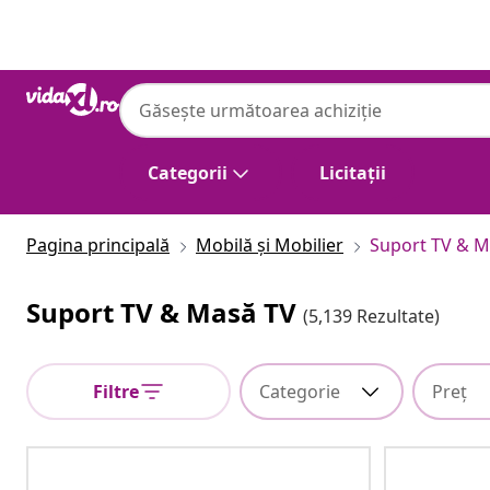
Anterior
Următor
Categorii
Licitații
Pagina principală
Mobilă și Mobilier
Suport TV & M
Suport TV & Masă TV
(5,139 Rezultate)
Filtre
Categorie
Preț