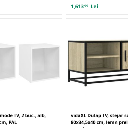
i
1,613
Lei
99
mode TV, 2 buc., alb,
vidaXL Dulap TV, stejar 
cm, PAL
80x34,5x40 cm, lemn prel