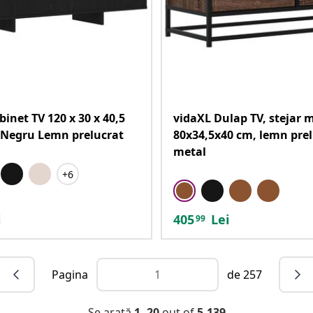
inet TV 120 x 30 x 40,5
vidaXL Dulap TV, stejar 
 Negru Lemn prelucrat
80x34,5x40 cm, lemn prel
metal
+6
i
405
Lei
99
Pagina
de 257
Se arată
1 -20
out of
5.139