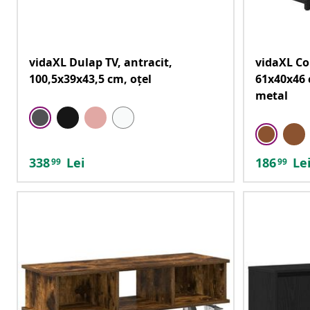
vidaXL Dulap TV, antracit,
vidaXL Co
100,5x39x43,5 cm, oțel
61x40x46 
metal
338
Lei
186
Le
99
99