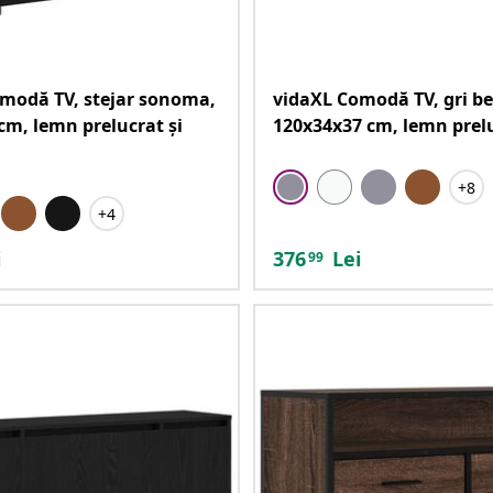
modă TV, stejar sonoma,
vidaXL Comodă TV, gri be
cm, lemn prelucrat și
120x34x37 cm, lemn prel
+8
+4
i
376
Lei
99