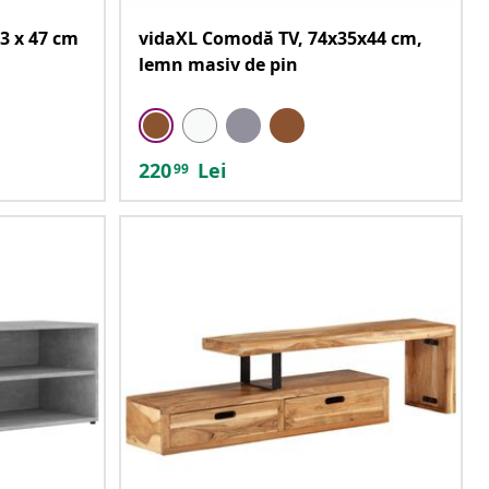
3 x 47 cm
vidaXL Comodă TV, 74x35x44 cm,
lemn masiv de pin
220
Lei
99