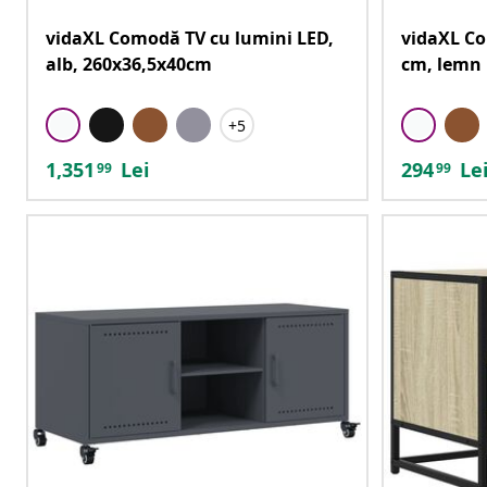
vidaXL Comodă TV cu lumini LED,
vidaXL Co
alb, 260x36,5x40cm
cm, lemn 
+5
1,351
Lei
294
Le
99
99