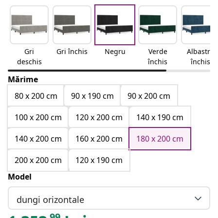
Gri
Gri închis
Negru
Verde
Albastru
deschis
închis
închis
Mărime
80 x 200 cm
90 x 190 cm
90 x 200 cm
100 x 200 cm
120 x 200 cm
140 x 190 cm
140 x 200 cm
160 x 200 cm
180 x 200 cm
200 x 200 cm
120 x 190 cm
Model
dungi orizontale
99