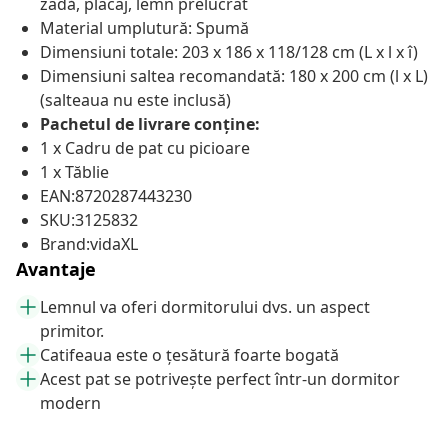
zadă, placaj, lemn prelucrat
Material umplutură: Spumă
Dimensiuni totale: 203 x 186 x 118/128 cm (L x l x î)
Dimensiuni saltea recomandată: 180 x 200 cm (l x L)
(salteaua nu este inclusă)
Pachetul de livrare conține:
1 x Cadru de pat cu picioare
1 x Tăblie
EAN:8720287443230
SKU:3125832
Brand:vidaXL
Avantaje
Lemnul va oferi dormitorului dvs. un aspect
primitor.
Catifeaua este o țesătură foarte bogată
Acest pat se potrivește perfect într-un dormitor
modern