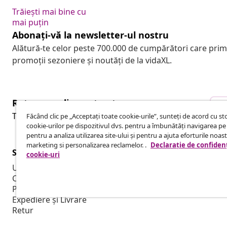
Trăiești mai bine cu
mai puțin
Abonați-vă la newsletter-ul nostru
Alătură-te celor peste 700.000 de cumpărători care pri
promoții sezoniere și noutăți de la vidaXL.
Retragere din contract
R
Trimite o cerere de retragere pentru comanda ta.
Făcând clic pe „Acceptați toate cookie-urile”, sunteți de acord cu s
cookie-urilor pe dispozitivul dvs. pentru a îmbunătăți navigarea pe 
pentru a analiza utilizarea site-ului și pentru a ajuta eforturile noas
marketing si personalizarea reclamelor. .
Declarație de confidenț
Serviciu clienți
Business
cookie-uri
Urmărește-ți comanda
Program de a
Contul meu
Producție pe
Plată
Colaborări d
Expediere și Livrare
Retur
Informații despre produs