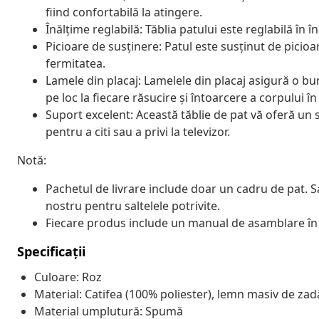
fiind confortabilă la atingere.
Înălțime reglabilă: Tăblia patului este reglabilă în 
Picioare de susținere: Patul este susținut de picioare
fermitatea.
Lamele din placaj: Lamelele din placaj asigură o bu
pe loc la fiecare răsucire și întoarcere a corpului î
Suport excelent: Această tăblie de pat vă oferă un s
pentru a citi sau a privi la televizor.
Notă:
Pachetul de livrare include doar un cadru de pat. S
nostru pentru saltelele potrivite.
Fiecare produs include un manual de asamblare în c
Specificații
Culoare: Roz
Material: Catifea (100% poliester), lemn masiv de zad
Material umplutură: Spumă