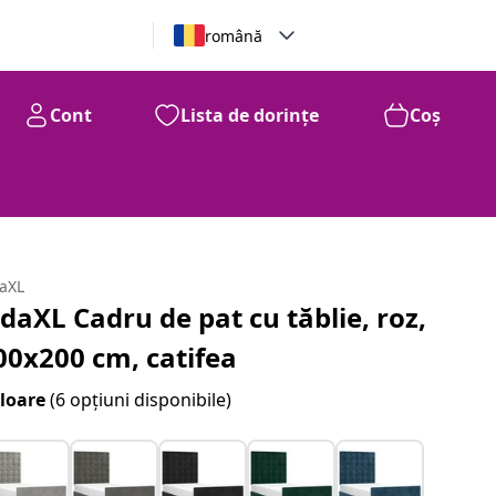
română
Cont
Lista de dorințe
Coș
daXL
idaXL Cadru de pat cu tăblie, roz,
00x200 cm, catifea
loare
(6 opțiuni disponibile)