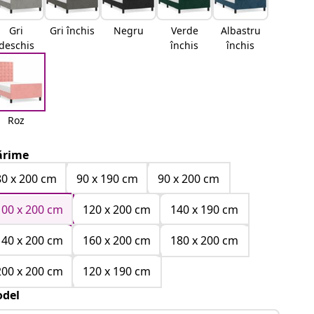
Gri
Gri închis
Negru
Verde
Albastru
deschis
închis
închis
Roz
rime
80 x 200 cm
90 x 190 cm
90 x 200 cm
100 x 200 cm
120 x 200 cm
140 x 190 cm
140 x 200 cm
160 x 200 cm
180 x 200 cm
200 x 200 cm
120 x 190 cm
del