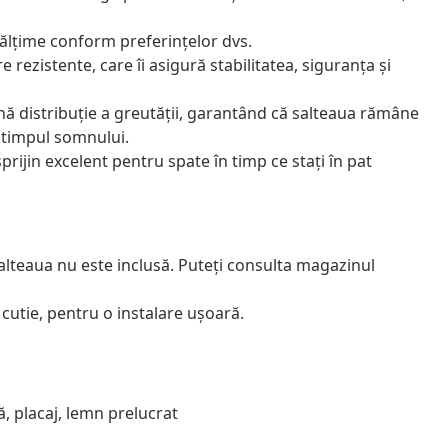
înălțime conform preferințelor dvs.
 rezistente, care îi asigură stabilitatea, siguranța și
nă distribuție a greutății, garantând că salteaua rămâne
n timpul somnului.
prijin excelent pentru spate în timp ce stați în pat
alteaua nu este inclusă. Puteți consulta magazinul
utie, pentru o instalare ușoară.
ă, placaj, lemn prelucrat