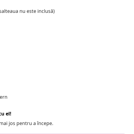
salteaua nu este inclusă)
dern
u el!
e mai jos pentru a începe.