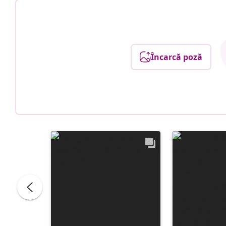
Încarcă poză