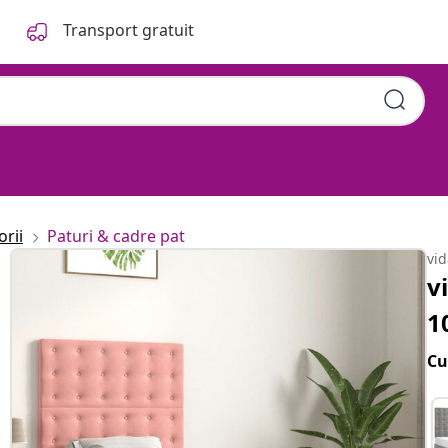
Transport gratuit
orii
Paturi & cadre pat
vi
v
1
Cu