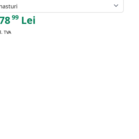
nasturi
99
78
Lei
l. TVA