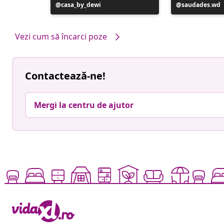
Postare
casa_by_dewi
Postare
saudades.wd
publicată
publicată
de
de
Vezi cum să încarci poze
Contactează-ne!
Mergi la centru de ajutor