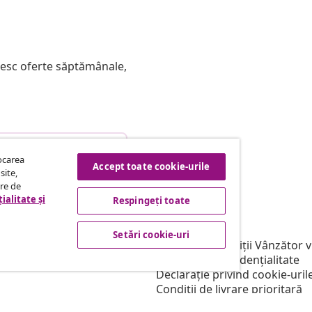
mesc oferte săptămânale,
etragere din contract
tocarea
Accept toate cookie-urile
site,
tre de
ialitate și
Respingeți toate
vidaXL
filiere
Despre vidaXL
Setări cookie-uri
ntru vidaXL
Termeni & condiții Vânzător 
e marketing
Politica de confidențialitate
Declarație privind cookie-uril
Condiții de livrare prioritară
Setări cookie-uri