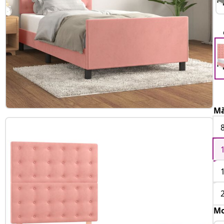
Mă
Mo