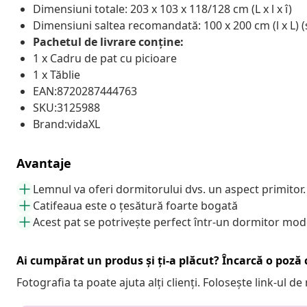
Dimensiuni totale: 203 x 103 x 118/128 cm (L x l x î)
Dimensiuni saltea recomandată: 100 x 200 cm (l x L) (
Pachetul de livrare conține:
1 x Cadru de pat cu picioare
1 x Tăblie
EAN:8720287444763
SKU:3125988
Brand:vidaXL
Avantaje
Lemnul va oferi dormitorului dvs. un aspect primitor.
Catifeaua este o țesătură foarte bogată
Acest pat se potrivește perfect într-un dormitor mo
Ai cumpărat un produs și ți-a plăcut? Încarcă o poză c
Fotografia ta poate ajuta alți clienți. Folosește link-ul d