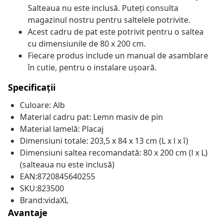
Salteaua nu este inclusă. Puteți consulta
magazinul nostru pentru saltelele potrivite.
Acest cadru de pat este potrivit pentru o saltea
cu dimensiunile de 80 x 200 cm.
Fiecare produs include un manual de asamblare
în cutie, pentru o instalare ușoară.
Specificații
Culoare: Alb
Material cadru pat: Lemn masiv de pin
Material lamelă: Placaj
Dimensiuni totale: 203,5 x 84 x 13 cm (L x l x î)
Dimensiuni saltea recomandată: 80 x 200 cm (l x L)
(salteaua nu este inclusă)
EAN:8720845640255
SKU:823500
Brand:vidaXL
Avantaje