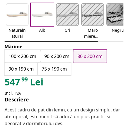
Naturaln
Alb
Gri
Maro
Negru
atural
mierema
ro miere
Mărime
100 x 200 cm
90 x 200 cm
80 x 200 cm
90 x 190 cm
75 x 190 cm
99
547
Lei
Incl. TVA
Descriere
Acest cadru de pat din lemn, cu un design simplu, dar
atemporal, este menit să aducă un plus practic și
decorativ dormitorului dvs.