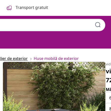
Transport gratuit
lier de exterior
Huse mobilă de exterior
vi
v
7
Mă