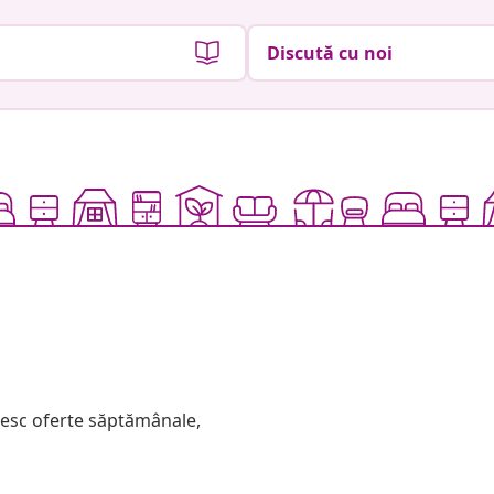
Discută cu noi
mesc oferte săptămânale,