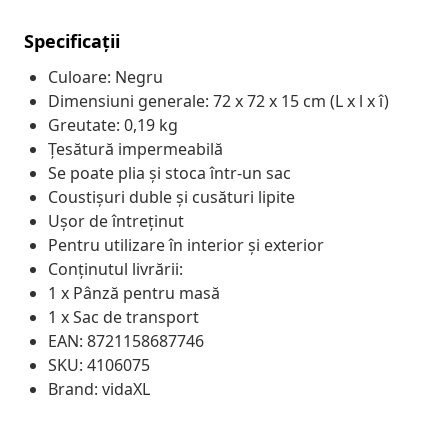
Specificații
Culoare: Negru
Dimensiuni generale: 72 x 72 x 15 cm (L x l x î)
Greutate: 0,19 kg
Țesătură impermeabilă
Se poate plia și stoca într-un sac
Coustişuri duble şi cusături lipite
Ușor de întreținut
Pentru utilizare în interior și exterior
Conținutul livrării:
1 x Pânză pentru masă
1 x Sac de transport
EAN: 8721158687746
SKU: 4106075
Brand: vidaXL