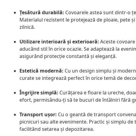
Țesătură durabilă:
Covoarele astea sunt dintr-o 
Materialul rezistent le protejează de ploaie, pete și
zilnică.
Utilizare interioară și exterioară:
Aceste covoare s
aducând stil în orice ocazie. Se adaptează la evenim
asigurând protecție constantă și eleganță.
Estetică modernă:
Cu un design simplu și modern, c
curate se integrează perfect în orice temă de decor,
Îngrijire simplă:
Curățarea e floare la ureche, doa
efort, permisându-ți să te bucuri de întâlniri fără gri
Transport ușor:
Cu o geantă de transport convenabi
picnicuri sau alte evenimente. Practic și simplu de
facilitând setarea și depozitarea.