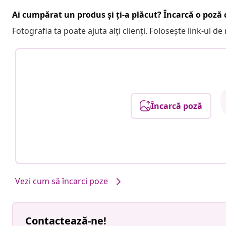
Ai cumpărat un produs și ți-a plăcut? Încarcă o poză c
Fotografia ta poate ajuta alți clienți. Folosește link-ul d
Încarcă poză
Vezi cum să încarci poze
Contactează-ne!