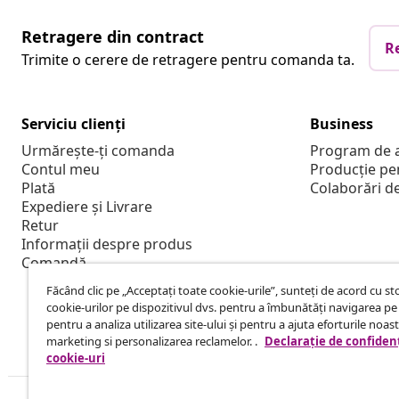
Retragere din contract
R
Trimite o cerere de retragere pentru comanda ta.
Serviciu clienți
Business
Urmărește-ți comanda
Program de a
Contul meu
Producție pe
Plată
Colaborări d
Expediere și Livrare
Retur
Informații despre produs
Comandă
Făcând clic pe „Acceptați toate cookie-urile”, sunteți de acord cu s
cookie-urilor pe dispozitivul dvs. pentru a îmbunătăți navigarea pe 
pentru a analiza utilizarea site-ului și pentru a ajuta eforturile noas
marketing si personalizarea reclamelor. .
Declarație de confidenț
cookie-uri