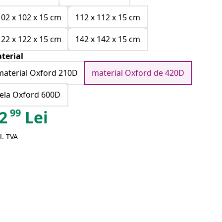
102 x 102 x 15 cm
112 x 112 x 15 cm
122 x 122 x 15 cm
142 x 142 x 15 cm
terial
material Oxford 210D
material Oxford de 420D
tela Oxford 600D
99
2
Lei
l. TVA