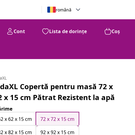
română
Cont
Lista de dorințe
Coș
daXL
idaXL Copertă pentru masă 72 x
2 x 15 cm Pătrat Rezistent la apă
rime
62 x 62 x 15 cm
72 x 72 x 15 cm
82 x 82 x 15 cm
92 x 92 x 15 cm