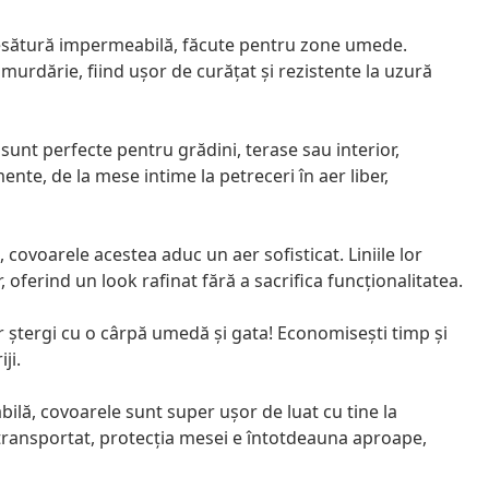
țesătură impermeabilă, făcute pentru zone umede.
 murdărie, fiind ușor de curățat și rezistente la uzură
unt perfecte pentru grădini, terase sau interior,
ente, de la mese intime la petreceri în aer liber,
ovoarele acestea aduc un aer sofisticat. Liniile lor
 oferind un look rafinat fără a sacrifica funcționalitatea.
r ștergi cu o cârpă umedă și gata! Economisești timp și
ji.
lă, covoarele sunt super ușor de luat cu tine la
 transportat, protecția mesei e întotdeauna aproape,