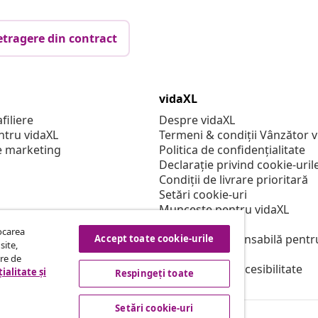
etragere din contract
vidaXL
filiere
Despre vidaXL
ntru vidaXL
Termeni & condiții Vânzător 
e marketing
Politica de confidențialitate
Declarație privind cookie-uril
Condiții de livrare prioritară
Setări cookie-uri
Muncește pentru vidaXL
Securitate
tocarea
Persoană responsabilă pentr
Accept toate cookie-urile
site,
Politica de EPR
tre de
Declarație de accesibilitate
ialitate și
Respingeți toate
Setări cookie-uri