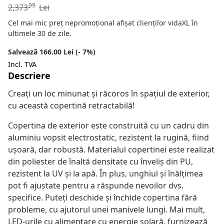
99
2,373
Lei
Cel mai mic preț nepromoțional afișat clienților vidaXL în
ultimele 30 de zile.
Salvează 166.00 Lei (- 7%)
Incl. TVA
Descriere
Creați un loc minunat și răcoros în spațiul de exterior,
cu această copertină retractabilă!
Copertina de exterior este construită cu un cadru din
aluminiu vopsit electrostatic, rezistent la rugină, fiind
ușoară, dar robustă. Materialul copertinei este realizat
din poliester de înaltă densitate cu înveliș din PU,
rezistent la UV și la apă. În plus, unghiul și înălțimea
pot fi ajustate pentru a răspunde nevoilor dvs.
specifice. Puteți deschide și închide copertina fără
probleme, cu ajutorul unei manivele lungi. Mai mult,
LED-urile cu alimentare cu energie solară, furnizează