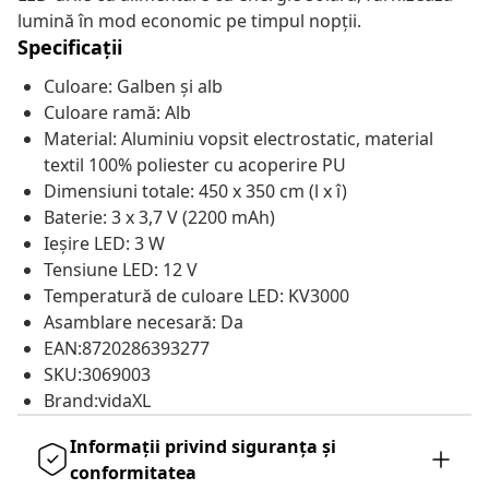
lumină în mod economic pe timpul nopții.
Specificații
Culoare: Galben și alb
Culoare ramă: Alb
Material: Aluminiu vopsit electrostatic, material
textil 100% poliester cu acoperire PU
Dimensiuni totale: 450 x 350 cm (l x î)
Baterie: 3 x 3,7 V (2200 mAh)
Ieșire LED: 3 W
Tensiune LED: 12 V
Temperatură de culoare LED: KV3000
Asamblare necesară: Da
EAN:8720286393277
SKU:3069003
Brand:vidaXL
Informații privind siguranța și
conformitatea