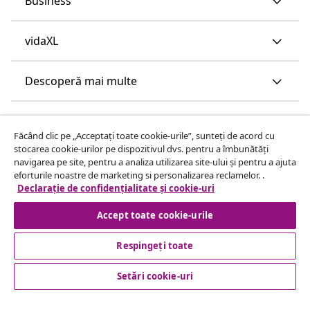
Business
vidaXL
Descoperă mai multe
Făcând clic pe „Acceptați toate cookie-urile”, sunteți de acord cu
stocarea cookie-urilor pe dispozitivul dvs. pentru a îmbunătăți
navigarea pe site, pentru a analiza utilizarea site-ului și pentru a ajuta
eforturile noastre de marketing si personalizarea reclamelor. .
Declarație de confidențialitate și cookie-uri
Accept toate cookie-urile
Respingeți toate
Setări cookie-uri
© 2008-2026 vidaXL www.vidaxl.ro este pagina de internet a
vidaXL Marketplace Europe B.V.