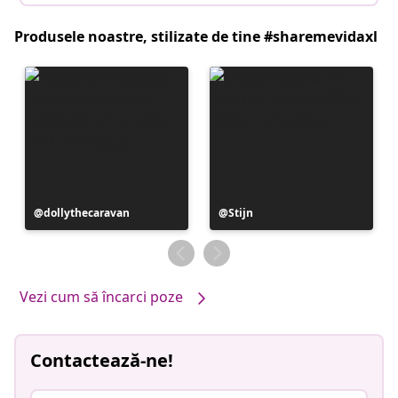
Produsele noastre, stilizate de tine #sharemevidaxl
Postare
dollythecaravan
Postare
Stijn
publicată
publicată
de
de
Vezi cum să încarci poze
Contactează-ne!