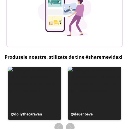
Produsele noastre, stilizate de tine #sharemevidaxl
Postare
dollythecaravan
Postare
de6ehoeve
publicată
publicată
de
de