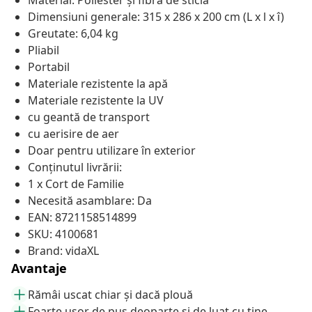
Material: Poliester și fibră de sticlă
Dimensiuni generale: 315 x 286 x 200 cm (L x l x î)
Greutate: 6,04 kg
Pliabil
Portabil
Materiale rezistente la apă
Materiale rezistente la UV
cu geantă de transport
cu aerisire de aer
Doar pentru utilizare în exterior
Conținutul livrării:
1 x Cort de Familie
Necesită asamblare: Da
EAN: 8721158514899
SKU: 4100681
Brand: vidaXL
Avantaje
Rămâi uscat chiar și dacă plouă
Foarte ușor de pus deoparte și de luat cu tine