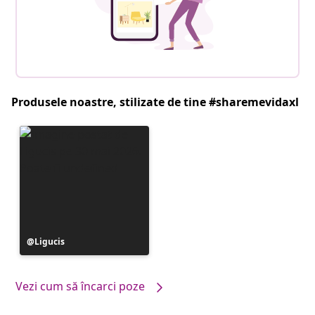
Produsele noastre, stilizate de tine #sharemevidaxl
Postare
Ligucis
publicată
de
Vezi cum să încarci poze