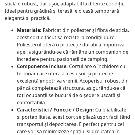
sticlă e robust, dar ușor, adaptabil la diferite condiții.
Ideal pentru grădină și terasă, e o casă temporară
elegantă și practică.
Materiale:
Fabricat din poliester și fibră de sticlă,
acest cort e făcut să reziste la condiții dure.
Poliesterul oferă o protecție durabilă împotriva
apei, asigurându-se că rămâne un companion de
încredere pentru pasionații de camping.
Componente incluse:
Cortul are o închidere cu
fermoar care oferă acces ușor și protecție
excelentă împotriva vremii. Acoperișul robust din
pânză completează structura, asigurându-se că
toți ocupanții se bucură de o ședere uscată și
confortabilă.
Caracteristici / Funcție / Design:
Cu pliabilitate
și portabilitate, acest cort se pliază ușor, facilitând
transportul și depozitarea. E perfect pentru cei
care vor să minimizeze spațiul și greutatea în