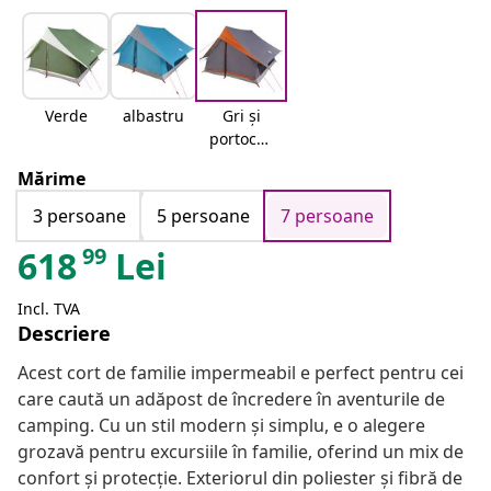
Verde
albastru
Gri și
portocali
u
Mărime
3 persoane
5 persoane
7 persoane
99
618
Lei
Incl. TVA
Descriere
Acest cort de familie impermeabil e perfect pentru cei
care caută un adăpost de încredere în aventurile de
camping. Cu un stil modern și simplu, e o alegere
grozavă pentru excursiile în familie, oferind un mix de
confort și protecție. Exteriorul din poliester și fibră de