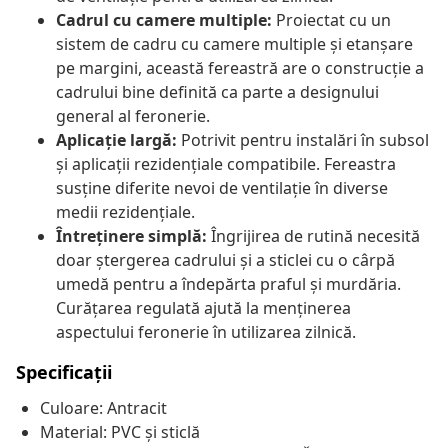
Cadrul cu camere multiple:
Proiectat cu un
sistem de cadru cu camere multiple și etanșare
pe margini, această fereastră are o construcție a
cadrului bine definită ca parte a designului
general al feronerie.
Aplicație largă:
Potrivit pentru instalări în subsol
și aplicații rezidențiale compatibile. Fereastra
susține diferite nevoi de ventilație în diverse
medii rezidențiale.
Întreținere simplă:
Îngrijirea de rutină necesită
doar ștergerea cadrului și a sticlei cu o cârpă
umedă pentru a îndepărta praful și murdăria.
Curățarea regulată ajută la menținerea
aspectului feronerie în utilizarea zilnică.
Specificații
Culoare: Antracit
Material: PVC și sticlă