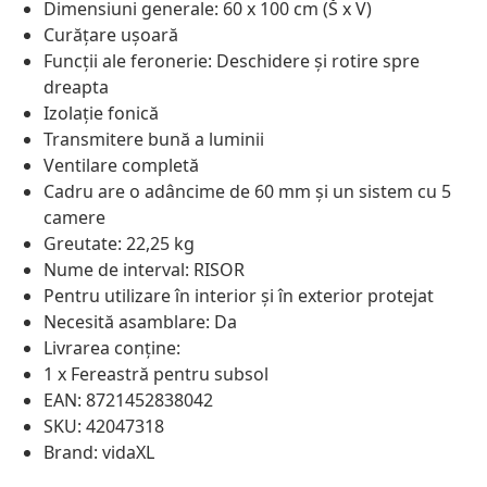
Dimensiuni generale: 60 x 100 cm (Š x V)
Curățare ușoară
Funcții ale feronerie: Deschidere și rotire spre
dreapta
Izolație fonică
Transmitere bună a luminii
Ventilare completă
Cadru are o adâncime de 60 mm și un sistem cu 5
camere
Greutate: 22,25 kg
Nume de interval: RISOR
Pentru utilizare în interior și în exterior protejat
Necesită asamblare: Da
Livrarea conține:
1 x Fereastră pentru subsol
EAN: 8721452838042
SKU: 42047318
Brand: vidaXL