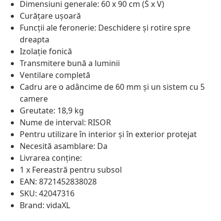
Dimensiuni generale: 60 x 90 cm (Š x V)
Curățare ușoară
Funcții ale feronerie: Deschidere și rotire spre
dreapta
Izolație fonică
Transmitere bună a luminii
Ventilare completă
Cadru are o adâncime de 60 mm și un sistem cu 5
camere
Greutate: 18,9 kg
Nume de interval: RISOR
Pentru utilizare în interior și în exterior protejat
Necesită asamblare: Da
Livrarea conține:
1 x Fereastră pentru subsol
EAN: 8721452838028
SKU: 42047316
Brand: vidaXL