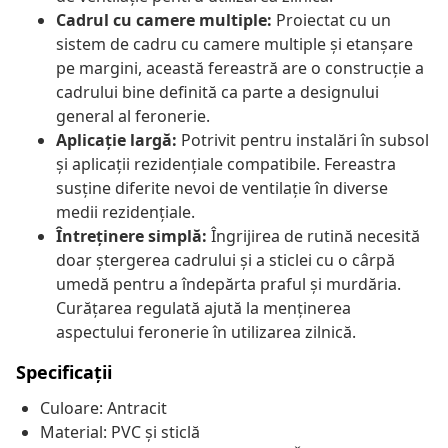
Cadrul cu camere multiple:
Proiectat cu un
sistem de cadru cu camere multiple și etanșare
pe margini, această fereastră are o construcție a
cadrului bine definită ca parte a designului
general al feronerie.
Aplicație largă:
Potrivit pentru instalări în subsol
și aplicații rezidențiale compatibile. Fereastra
susține diferite nevoi de ventilație în diverse
medii rezidențiale.
Întreținere simplă:
Îngrijirea de rutină necesită
doar ștergerea cadrului și a sticlei cu o cârpă
umedă pentru a îndepărta praful și murdăria.
Curățarea regulată ajută la menținerea
aspectului feronerie în utilizarea zilnică.
Specificații
Culoare: Antracit
Material: PVC și sticlă