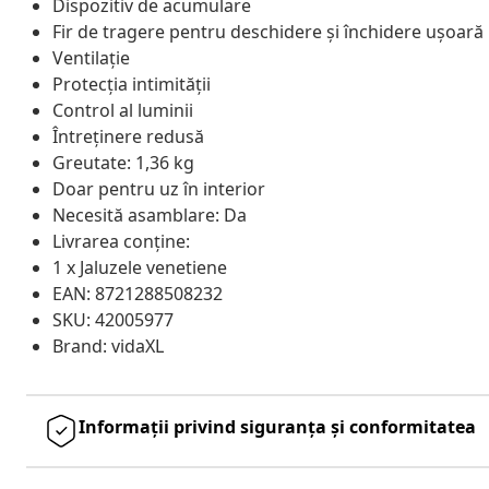
Dispozitiv de acumulare
Fir de tragere pentru deschidere și închidere ușoară
Ventilație
Protecția intimității
Control al luminii
Întreținere redusă
Greutate: 1,36 kg
Doar pentru uz în interior
Necesită asamblare: Da
Livrarea conține:
1 x Jaluzele venetiene
EAN: 8721288508232
SKU: 42005977
Brand: vidaXL
Informații privind siguranța și conformitatea