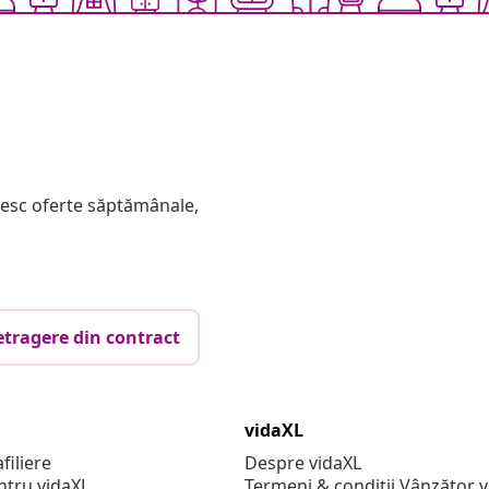
mesc oferte săptămânale,
etragere din contract
vidaXL
filiere
Despre vidaXL
ntru vidaXL
Termeni & condiții Vânzător 