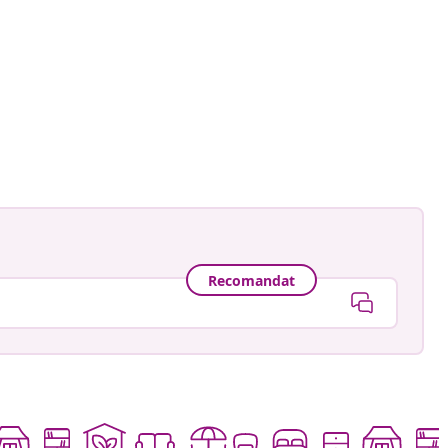
ă
Recomandat