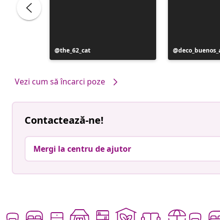
Postare
the_62_cat
Postare
deco_buenos_a
publicată
publicată
de
de
Vezi cum să încarci poze
Contactează-ne!
Mergi la centru de ajutor