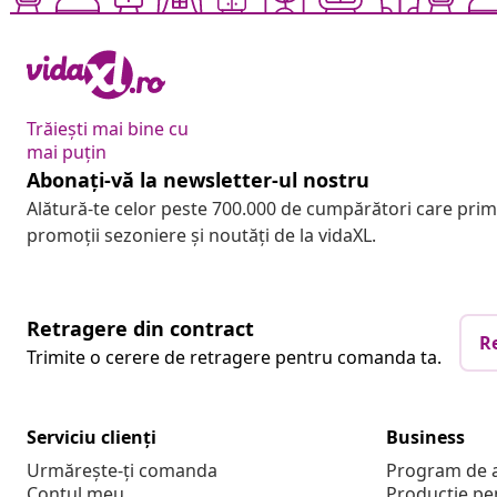
Trăiești mai bine cu
mai puțin
Abonați-vă la newsletter-ul nostru
Alătură-te celor peste 700.000 de cumpărători care pri
promoții sezoniere și noutăți de la vidaXL.
Retragere din contract
R
Trimite o cerere de retragere pentru comanda ta.
Serviciu clienți
Business
Urmărește-ți comanda
Program de a
Contul meu
Producție pe