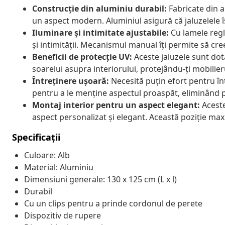
Construcție din aluminiu durabil:
Fabricate din al
un aspect modern. Aluminiul asigură că jaluzelele 
Iluminare și intimitate ajustabile:
Cu lamele regla
și intimității. Mecanismul manual îți permite să cre
Beneficii de protecție UV:
Aceste jaluzele sunt dot
soarelui asupra interiorului, protejându-ți mobilier
Întreținere ușoară:
Necesită puțin efort pentru în
pentru a le menține aspectul proaspăt, eliminând p
Montaj interior pentru un aspect elegant:
Aceste
aspect personalizat și elegant. Această poziție max
Specificații
Culoare: Alb
Material: Aluminiu
Dimensiuni generale: 130 x 125 cm (L x l)
Durabil
Cu un clips pentru a prinde cordonul de perete
Dispozitiv de rupere