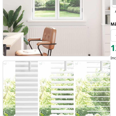
Mă
1
Inc