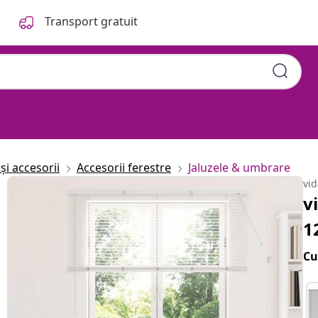
Transport gratuit
și accesorii
Accesorii ferestre
Jaluzele & umbrare
vi
v
1
Cu