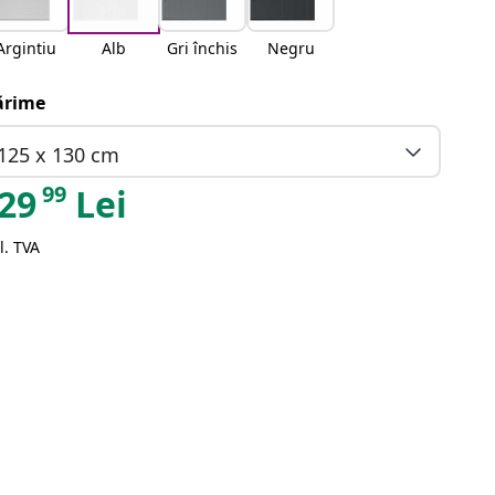
Argintiu
Alb
Gri închis
Negru
rime
125 x 130 cm
99
29
Lei
l. TVA