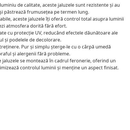
uminiu de calitate, aceste jaluzele sunt rezistente și au
își păstrează frumusețea pe termen lung.
bile, aceste jaluzele îți oferă control total asupra luminii
ezi atmosfera dorită fără efort.
ate cu protecție UV, reducând efectele dăunătoare ale
ul și podelele de decolorare.
treținere. Pur și simplu șterge-le cu o cârpă umedă
raful și alergenii fără probleme.
 jaluzele se montează în cadrul feronerie, oferind un
imizează controlul luminii și menține un aspect finisat.