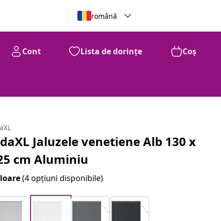
română
Cont
Lista de dorințe
Coș
daXL
idaXL Jaluzele venetiene Alb 130 x
25 cm Aluminiu
loare
(4 opțiuni disponibile)