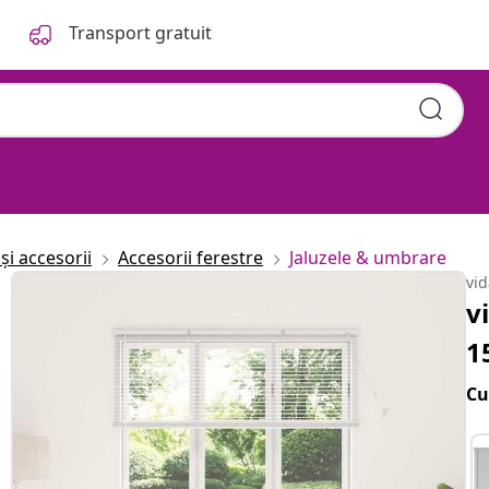
Transport gratuit
și accesorii
Accesorii ferestre
Jaluzele & umbrare
vi
v
1
Cu