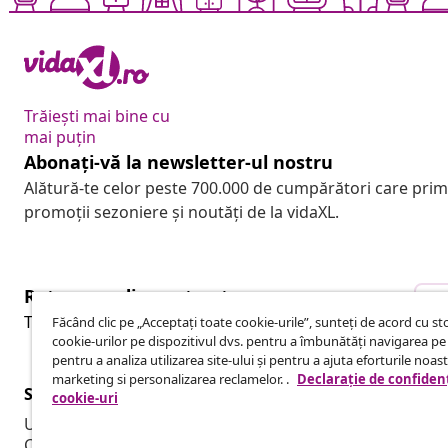
Trăiești mai bine cu
mai puțin
Abonați-vă la newsletter-ul nostru
Alătură-te celor peste 700.000 de cumpărători care pri
promoții sezoniere și noutăți de la vidaXL.
Retragere din contract
R
Trimite o cerere de retragere pentru comanda ta.
Făcând clic pe „Acceptați toate cookie-urile”, sunteți de acord cu s
cookie-urilor pe dispozitivul dvs. pentru a îmbunătăți navigarea pe 
pentru a analiza utilizarea site-ului și pentru a ajuta eforturile noas
marketing si personalizarea reclamelor. .
Declarație de confidenț
Serviciu clienți
Business
cookie-uri
Urmărește-ți comanda
Program de a
Contul meu
Producție pe