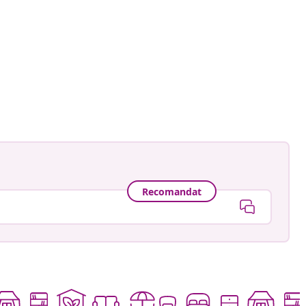
ă
Recomandat