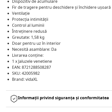
Dispozitiv de acumulare
Fir de tragere pentru deschidere și închidere ușoară
Ventilație
Protecția intimității
Control al luminii
Întreținere redusă
Greutate: 1,58 kg
Doar pentru uz în interior
Necesită asamblare: Da
Livrarea conține:
1 x Jaluzele venetiene
EAN: 8721288508287
SKU: 42005982
Brand: vidaXL
Informații privind siguranța și conformitatea