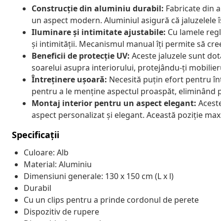
Construcție din aluminiu durabil:
Fabricate din al
un aspect modern. Aluminiul asigură că jaluzelele 
Iluminare și intimitate ajustabile:
Cu lamele regla
și intimității. Mecanismul manual îți permite să cre
Beneficii de protecție UV:
Aceste jaluzele sunt dot
soarelui asupra interiorului, protejându-ți mobilier
Întreținere ușoară:
Necesită puțin efort pentru în
pentru a le menține aspectul proaspăt, eliminând p
Montaj interior pentru un aspect elegant:
Aceste
aspect personalizat și elegant. Această poziție max
Specificații
Culoare: Alb
Material: Aluminiu
Dimensiuni generale: 130 x 150 cm (L x l)
Durabil
Cu un clips pentru a prinde cordonul de perete
Dispozitiv de rupere