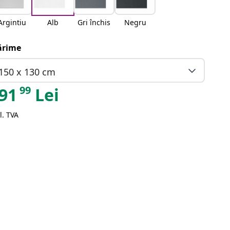
Argintiu
Alb
Gri închis
Negru
rime
150 x 130 cm
99
91
Lei
l. TVA