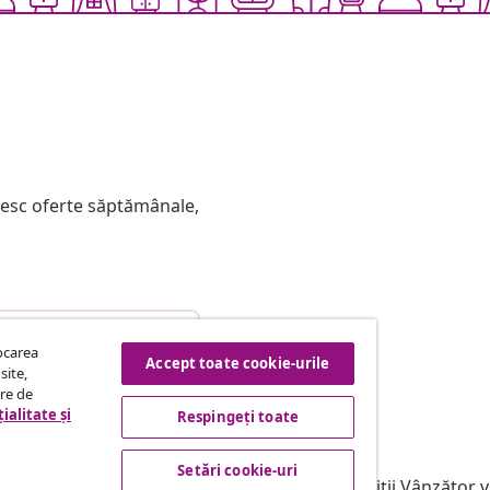
mesc oferte săptămânale,
etragere din contract
tocarea
Accept toate cookie-urile
site,
tre de
ialitate și
Respingeți toate
vidaXL
filiere
Despre vidaXL
Setări cookie-uri
ntru vidaXL
Termeni & condiții Vânzător 