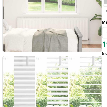
Mă
1
Inc