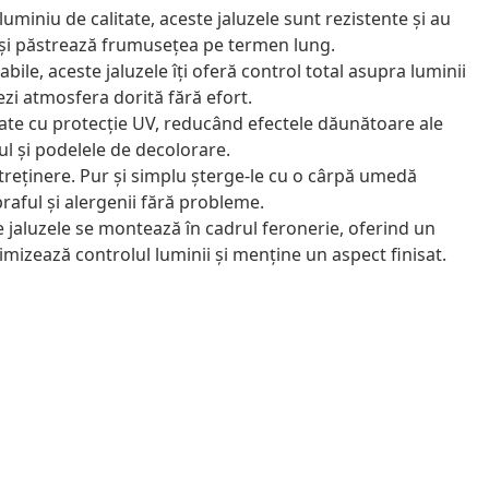
uminiu de calitate, aceste jaluzele sunt rezistente și au
își păstrează frumusețea pe termen lung.
bile, aceste jaluzele îți oferă control total asupra luminii
ezi atmosfera dorită fără efort.
ate cu protecție UV, reducând efectele dăunătoare ale
ul și podelele de decolorare.
treținere. Pur și simplu șterge-le cu o cârpă umedă
raful și alergenii fără probleme.
 jaluzele se montează în cadrul feronerie, oferind un
imizează controlul luminii și menține un aspect finisat.