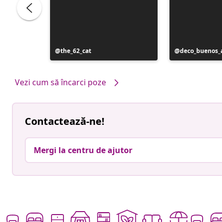
Postare
the_62_cat
Postare
deco_buenos_a
publicată
publicată
de
de
Vezi cum să încarci poze
Contactează-ne!
Mergi la centru de ajutor