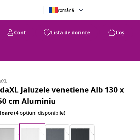
română
Cont
Lista de dorințe
Coș
daXL
idaXL Jaluzele venetiene Alb 130 x
50 cm Aluminiu
loare
(4 opțiuni disponibile)