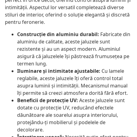
perfect în orice decor, oferind control asupra luminii și
intimității. Aspectul lor versatil completează diverse
stiluri de interior, oferind o soluție elegantă și discretă
pentru feronerie.
Construcție din aluminiu durabil:
Fabricate din
aluminiu de calitate, aceste jaluzele sunt
rezistente și au un aspect modern. Aluminiul
asigură că jaluzelele își păstrează frumusețea pe
termen lung.
Iluminare și intimitate ajustabile:
Cu lamele
reglabile, aceste jaluzele îți oferă control total
asupra luminii și intimității. Mecanismul manual
îți permite să creezi atmosfera dorită fără efort.
Beneficii de protecție UV:
Aceste jaluzele sunt
dotate cu protecție UV, reducând efectele
dăunătoare ale soarelui asupra interiorului,
protejându-ți mobilierul și podelele de
decolorare.