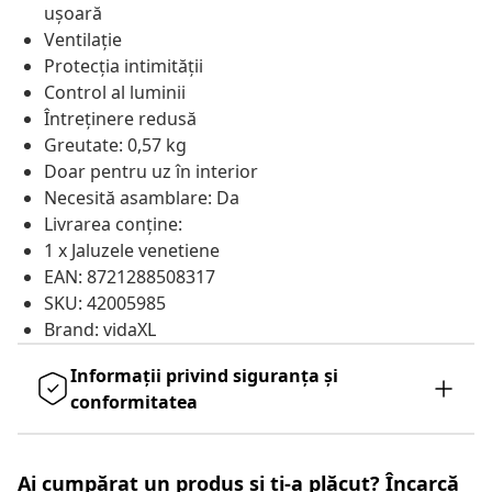
ușoară
Ventilație
Protecția intimității
Control al luminii
Întreținere redusă
Greutate: 0,57 kg
Doar pentru uz în interior
Necesită asamblare: Da
Livrarea conține:
1 x Jaluzele venetiene
EAN: 8721288508317
SKU: 42005985
Brand: vidaXL
Informații privind siguranța și
conformitatea
Ai cumpărat un produs și ți-a plăcut? Încarcă