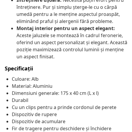
Întreținere ușoară:
Necesită puțin efort pentru
întreținere. Pur și simplu șterge-le cu o cârpă
umedă pentru a le menține aspectul proaspăt,
eliminând praful și alergenii fără probleme.
Montaj interior pentru un aspect elegant:
Aceste jaluzele se montează în cadrul feronerie,
oferind un aspect personalizat și elegant. Această
poziție maximizează controlul luminii și menține
un aspect finisat.
Specificații
Culoare: Alb
Material: Aluminiu
Dimensiuni generale: 175 x 40 cm (L x l)
Durabil
Cu un clips pentru a prinde cordonul de perete
Dispozitiv de rupere
Dispozitiv de acumulare
Fir de tragere pentru deschidere și închidere