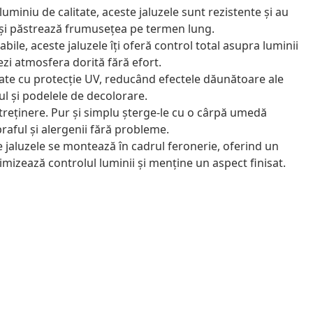
uminiu de calitate, aceste jaluzele sunt rezistente și au
își păstrează frumusețea pe termen lung.
bile, aceste jaluzele îți oferă control total asupra luminii
ezi atmosfera dorită fără efort.
ate cu protecție UV, reducând efectele dăunătoare ale
ul și podelele de decolorare.
treținere. Pur și simplu șterge-le cu o cârpă umedă
raful și alergenii fără probleme.
 jaluzele se montează în cadrul feronerie, oferind un
imizează controlul luminii și menține un aspect finisat.