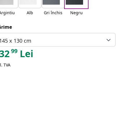
Argintiu
Alb
Gri închis
Negru
rime
145 x 130 cm
99
32
Lei
l. TVA