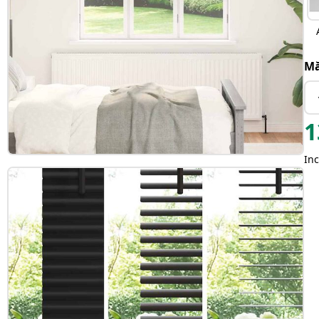
Mă
1
Inc