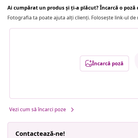
Ai cumpărat un produs și ți-a plăcut? Încarcă o poză c
Fotografia ta poate ajuta alți clienți. Folosește link-ul d
Încarcă poză
Vezi cum să încarci poze
Contactează-ne!