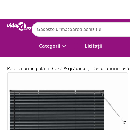
Anterior
Următor
Categorii
Licitații
Pagina principală
Casă & grădină
Decorațiuni casă 