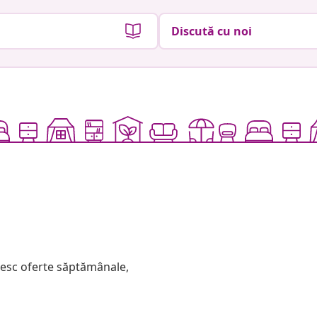
Discută cu noi
mesc oferte săptămânale,