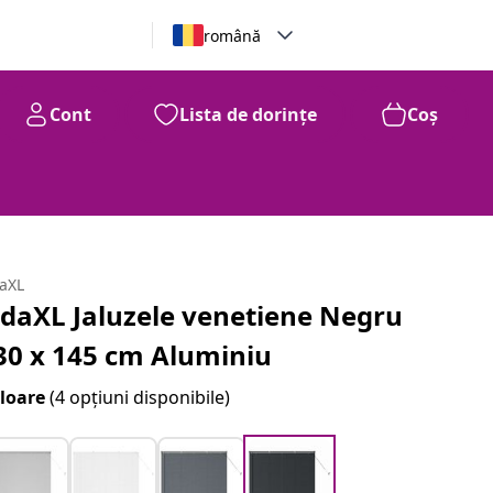
română
Cont
Lista de dorințe
Coș
daXL
idaXL Jaluzele venetiene Negru
30 x 145 cm Aluminiu
loare
(4 opțiuni disponibile)