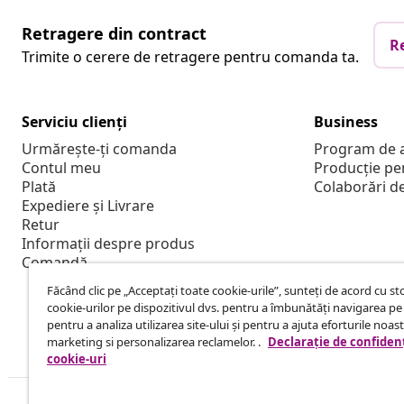
Retragere din contract
R
Trimite o cerere de retragere pentru comanda ta.
Serviciu clienți
Business
Urmărește-ți comanda
Program de a
Contul meu
Producție pe
Plată
Colaborări d
Expediere și Livrare
Retur
Informații despre produs
Comandă
Făcând clic pe „Acceptați toate cookie-urile”, sunteți de acord cu s
cookie-urilor pe dispozitivul dvs. pentru a îmbunătăți navigarea pe 
pentru a analiza utilizarea site-ului și pentru a ajuta eforturile noas
marketing si personalizarea reclamelor. .
Declarație de confidenț
cookie-uri