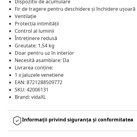
Dispozitiv de acumulare
Fir de tragere pentru deschidere și închidere ușoară
Ventilație
Protecția intimității
Control al luminii
Întreținere redusă
Greutate: 1,54 kg
Doar pentru uz în interior
Necesită asamblare: Da
Livrarea conține:
1 x Jaluzele venetiene
EAN: 8721288509772
SKU: 42006131
Brand: vidaXL
Informații privind siguranța și conformitatea