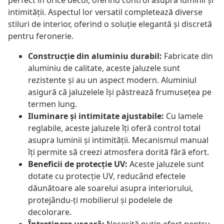
perfect în orice decor, oferind control asupra luminii și
intimității. Aspectul lor versatil completează diverse
stiluri de interior, oferind o soluție elegantă și discretă
pentru feronerie.
Construcție din aluminiu durabil:
Fabricate din
aluminiu de calitate, aceste jaluzele sunt
rezistente și au un aspect modern. Aluminiul
asigură că jaluzelele își păstrează frumusețea pe
termen lung.
Iluminare și intimitate ajustabile:
Cu lamele
reglabile, aceste jaluzele îți oferă control total
asupra luminii și intimității. Mecanismul manual
îți permite să creezi atmosfera dorită fără efort.
Beneficii de protecție UV:
Aceste jaluzele sunt
dotate cu protecție UV, reducând efectele
dăunătoare ale soarelui asupra interiorului,
protejându-ți mobilierul și podelele de
decolorare.