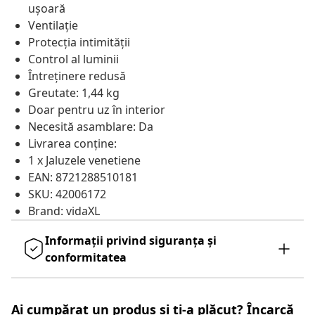
ușoară
Ventilație
Protecția intimității
Control al luminii
Întreținere redusă
Greutate: 1,44 kg
Doar pentru uz în interior
Necesită asamblare: Da
Livrarea conține:
1 x Jaluzele venetiene
EAN: 8721288510181
SKU: 42006172
Brand: vidaXL
Informații privind siguranța și
conformitatea
Ai cumpărat un produs și ți-a plăcut? Încarcă