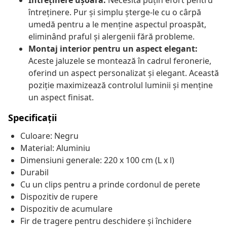
Întreținere ușoară:
Necesită puțin efort pentru
întreținere. Pur și simplu șterge-le cu o cârpă
umedă pentru a le menține aspectul proaspăt,
eliminând praful și alergenii fără probleme.
Montaj interior pentru un aspect elegant:
Aceste jaluzele se montează în cadrul feronerie,
oferind un aspect personalizat și elegant. Această
poziție maximizează controlul luminii și menține
un aspect finisat.
Specificații
Culoare: Negru
Material: Aluminiu
Dimensiuni generale: 220 x 100 cm (L x l)
Durabil
Cu un clips pentru a prinde cordonul de perete
Dispozitiv de rupere
Dispozitiv de acumulare
Fir de tragere pentru deschidere și închidere