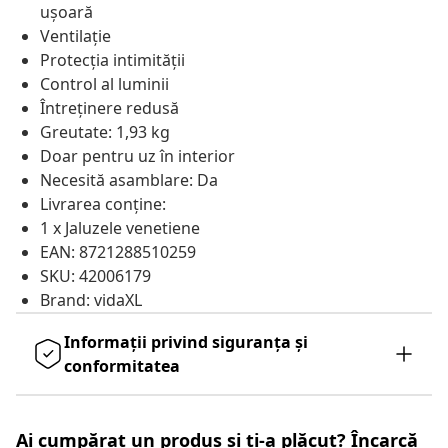
ușoară
Ventilație
Protecția intimității
Control al luminii
Întreținere redusă
Greutate: 1,93 kg
Doar pentru uz în interior
Necesită asamblare: Da
Livrarea conține:
1 x Jaluzele venetiene
EAN: 8721288510259
SKU: 42006179
Brand: vidaXL
Informații privind siguranța și
conformitatea
Ai cumpărat un produs și ți-a plăcut? Încarcă