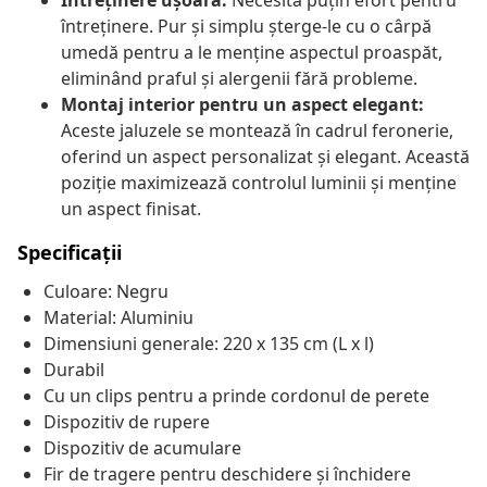
Întreținere ușoară:
Necesită puțin efort pentru
întreținere. Pur și simplu șterge-le cu o cârpă
umedă pentru a le menține aspectul proaspăt,
eliminând praful și alergenii fără probleme.
Montaj interior pentru un aspect elegant:
Aceste jaluzele se montează în cadrul feronerie,
oferind un aspect personalizat și elegant. Această
poziție maximizează controlul luminii și menține
un aspect finisat.
Specificații
Culoare: Negru
Material: Aluminiu
Dimensiuni generale: 220 x 135 cm (L x l)
Durabil
Cu un clips pentru a prinde cordonul de perete
Dispozitiv de rupere
Dispozitiv de acumulare
Fir de tragere pentru deschidere și închidere