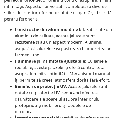
perfect în orice decor, oferind control asupra luminii și
intimității. Aspectul lor versatil completează diverse
stiluri de interior, oferind o soluție elegantă și discretă
pentru feronerie.
Construcție din aluminiu durabil:
Fabricate din
aluminiu de calitate, aceste jaluzele sunt
rezistente și au un aspect modern. Aluminiul
asigură că jaluzelele își păstrează frumusețea pe
termen lung.
Iluminare și intimitate ajustabile:
Cu lamele
reglabile, aceste jaluzele îți oferă control total
asupra luminii și intimității. Mecanismul manual
îți permite să creezi atmosfera dorită fără efort.
Beneficii de protecție UV:
Aceste jaluzele sunt
dotate cu protecție UV, reducând efectele
dăunătoare ale soarelui asupra interiorului,
protejându-ți mobilierul și podelele de
decolorare.