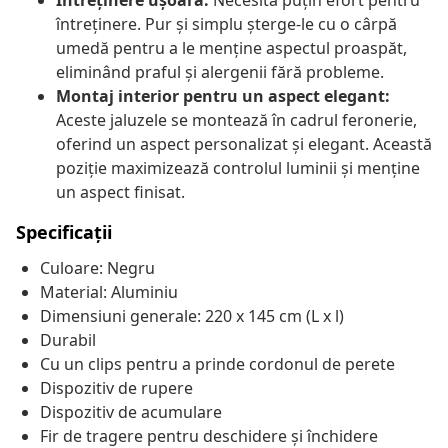
Întreținere ușoară:
Necesită puțin efort pentru
întreținere. Pur și simplu șterge-le cu o cârpă
umedă pentru a le menține aspectul proaspăt,
eliminând praful și alergenii fără probleme.
Montaj interior pentru un aspect elegant:
Aceste jaluzele se montează în cadrul feronerie,
oferind un aspect personalizat și elegant. Această
poziție maximizează controlul luminii și menține
un aspect finisat.
Specificații
Culoare: Negru
Material: Aluminiu
Dimensiuni generale: 220 x 145 cm (L x l)
Durabil
Cu un clips pentru a prinde cordonul de perete
Dispozitiv de rupere
Dispozitiv de acumulare
Fir de tragere pentru deschidere și închidere