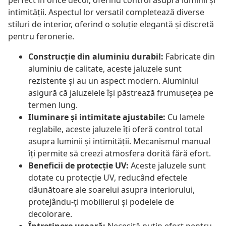
perfect în orice decor, oferind control asupra luminii și
intimității. Aspectul lor versatil completează diverse
stiluri de interior, oferind o soluție elegantă și discretă
pentru feronerie.
Construcție din aluminiu durabil:
Fabricate din
aluminiu de calitate, aceste jaluzele sunt
rezistente și au un aspect modern. Aluminiul
asigură că jaluzelele își păstrează frumusețea pe
termen lung.
Iluminare și intimitate ajustabile:
Cu lamele
reglabile, aceste jaluzele îți oferă control total
asupra luminii și intimității. Mecanismul manual
îți permite să creezi atmosfera dorită fără efort.
Beneficii de protecție UV:
Aceste jaluzele sunt
dotate cu protecție UV, reducând efectele
dăunătoare ale soarelui asupra interiorului,
protejându-ți mobilierul și podelele de
decolorare.