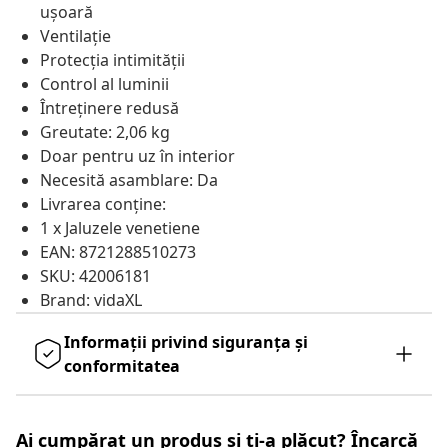
ușoară
Ventilație
Protecția intimității
Control al luminii
Întreținere redusă
Greutate: 2,06 kg
Doar pentru uz în interior
Necesită asamblare: Da
Livrarea conține:
1 x Jaluzele venetiene
EAN: 8721288510273
SKU: 42006181
Brand: vidaXL
Informații privind siguranța și
conformitatea
Ai cumpărat un produs și ți-a plăcut? Încarcă