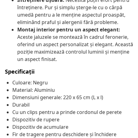
Întreținere ușoară:
Necesită puțin efort pentru
întreținere. Pur și simplu șterge-le cu o cârpă
umedă pentru a le menține aspectul proaspăt,
eliminând praful și alergenii fără probleme.
Montaj interior pentru un aspect elegant:
Aceste jaluzele se montează în cadrul feronerie,
oferind un aspect personalizat și elegant. Această
poziție maximizează controlul luminii și menține
un aspect finisat.
Specificații
Culoare: Negru
Material: Aluminiu
Dimensiuni generale: 220 x 65 cm (L x l)
Durabil
Cu un clips pentru a prinde cordonul de perete
Dispozitiv de rupere
Dispozitiv de acumulare
Fir de tragere pentru deschidere și închidere