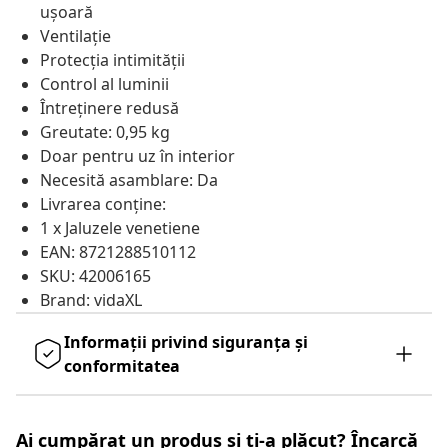
ușoară
Ventilație
Protecția intimității
Control al luminii
Întreținere redusă
Greutate: 0,95 kg
Doar pentru uz în interior
Necesită asamblare: Da
Livrarea conține:
1 x Jaluzele venetiene
EAN: 8721288510112
SKU: 42006165
Brand: vidaXL
Informații privind siguranța și
conformitatea
Ai cumpărat un produs și ți-a plăcut? Încarcă