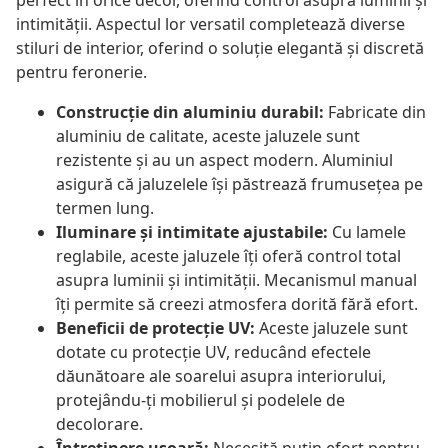
perfect în orice decor, oferind control asupra luminii și
intimității. Aspectul lor versatil completează diverse
stiluri de interior, oferind o soluție elegantă și discretă
pentru feronerie.
Construcție din aluminiu durabil:
Fabricate din
aluminiu de calitate, aceste jaluzele sunt
rezistente și au un aspect modern. Aluminiul
asigură că jaluzelele își păstrează frumusețea pe
termen lung.
Iluminare și intimitate ajustabile:
Cu lamele
reglabile, aceste jaluzele îți oferă control total
asupra luminii și intimității. Mecanismul manual
îți permite să creezi atmosfera dorită fără efort.
Beneficii de protecție UV:
Aceste jaluzele sunt
dotate cu protecție UV, reducând efectele
dăunătoare ale soarelui asupra interiorului,
protejându-ți mobilierul și podelele de
decolorare.