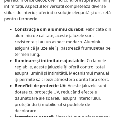
perfect în orice decor, oferind control asupra luminii și
intimității. Aspectul lor versatil completează diverse
stiluri de interior, oferind o soluție elegantă și discretă
pentru feronerie.
Construcție din aluminiu durabil:
Fabricate din
aluminiu de calitate, aceste jaluzele sunt
rezistente și au un aspect modern. Aluminiul
asigură că jaluzelele își păstrează frumusețea pe
termen lung.
Iluminare și intimitate ajustabile:
Cu lamele
reglabile, aceste jaluzele îți oferă control total
asupra luminii și intimității. Mecanismul manual
îți permite să creezi atmosfera dorită fără efort.
Beneficii de protecție UV:
Aceste jaluzele sunt
dotate cu protecție UV, reducând efectele
dăunătoare ale soarelui asupra interiorului,
protejându-ți mobilierul și podelele de
decolorare.