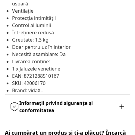
ușoară
Ventilație
Protecția intimității
Control al luminii
Întreținere redusă
Greutate: 1,3 kg
Doar pentru uz în interior
Necesită asamblare: Da
Livrarea conține:
1 x Jaluzele venetiene
EAN: 8721288510167
SKU: 42006170
Brand: vidaXL
Informații privind siguranța și
conformitatea
Ai cumpărat un produs și ți-a plăcut? Încarcă