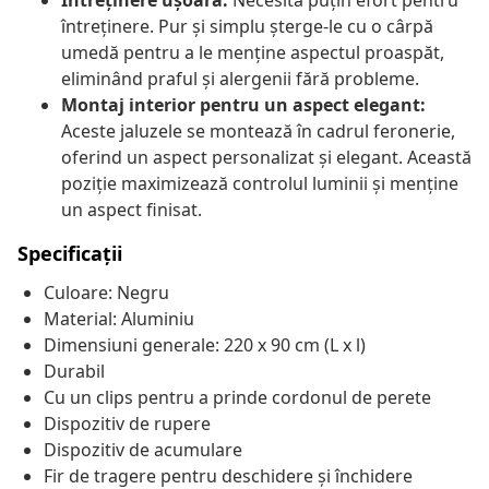
Întreținere ușoară:
Necesită puțin efort pentru
întreținere. Pur și simplu șterge-le cu o cârpă
umedă pentru a le menține aspectul proaspăt,
eliminând praful și alergenii fără probleme.
Montaj interior pentru un aspect elegant:
Aceste jaluzele se montează în cadrul feronerie,
oferind un aspect personalizat și elegant. Această
poziție maximizează controlul luminii și menține
un aspect finisat.
Specificații
Culoare: Negru
Material: Aluminiu
Dimensiuni generale: 220 x 90 cm (L x l)
Durabil
Cu un clips pentru a prinde cordonul de perete
Dispozitiv de rupere
Dispozitiv de acumulare
Fir de tragere pentru deschidere și închidere