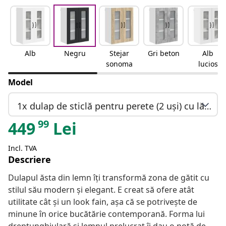
Alb
Negru
Stejar
Gri beton
Alb
sonoma
lucios
Model
1x dulap de sticlă pentru perete (2 uși) cu lățimea de 60 cm și înălțimea de 80 cm
99
449
Lei
Incl. TVA
Descriere
Dulapul ăsta din lemn îți transformă zona de gătit cu
stilul său modern și elegant. E creat să ofere atât
utilitate cât și un look fain, așa că se potrivește de
minune în orice bucătărie contemporană. Forma lui