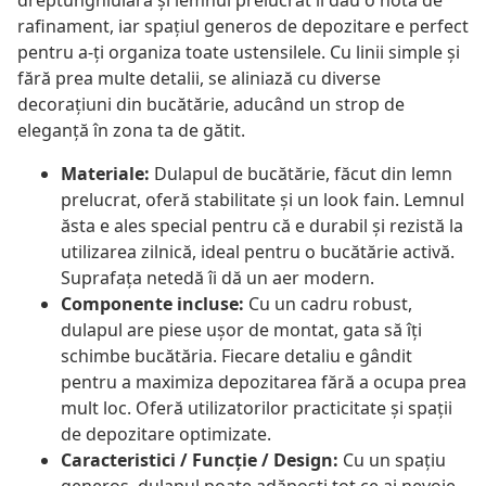
dreptunghiulară și lemnul prelucrat îi dau o notă de
rafinament, iar spațiul generos de depozitare e perfect
pentru a-ți organiza toate ustensilele. Cu linii simple și
fără prea multe detalii, se aliniază cu diverse
decorațiuni din bucătărie, aducând un strop de
eleganță în zona ta de gătit.
Materiale:
Dulapul de bucătărie, făcut din lemn
prelucrat, oferă stabilitate și un look fain. Lemnul
ăsta e ales special pentru că e durabil și rezistă la
utilizarea zilnică, ideal pentru o bucătărie activă.
Suprafața netedă îi dă un aer modern.
Componente incluse:
Cu un cadru robust,
dulapul are piese ușor de montat, gata să îți
schimbe bucătăria. Fiecare detaliu e gândit
pentru a maximiza depozitarea fără a ocupa prea
mult loc. Oferă utilizatorilor practicitate și spații
de depozitare optimizate.
Caracteristici / Funcție / Design:
Cu un spațiu