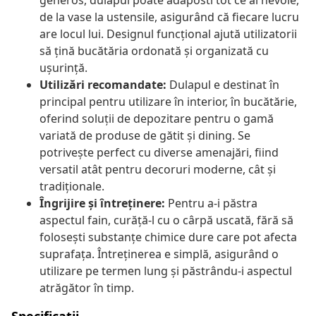
generos, dulapul poate adăposti tot ce ai nevoie,
de la vase la ustensile, asigurând că fiecare lucru
are locul lui. Designul funcțional ajută utilizatorii
să țină bucătăria ordonată și organizată cu
ușurință.
Utilizări recomandate:
Dulapul e destinat în
principal pentru utilizare în interior, în bucătărie,
oferind soluții de depozitare pentru o gamă
variată de produse de gătit și dining. Se
potrivește perfect cu diverse amenajări, fiind
versatil atât pentru decoruri moderne, cât și
tradiționale.
Îngrijire și întreținere:
Pentru a-i păstra
aspectul fain, curăță-l cu o cârpă uscată, fără să
folosești substanțe chimice dure care pot afecta
suprafața. Întreținerea e simplă, asigurând o
utilizare pe termen lung și păstrându-i aspectul
atrăgător în timp.