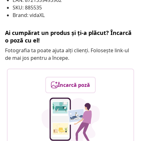
EAN: 8721359493962
SKU: 885535
Brand: vidaXL
Ai cumpărat un produs și ți-a plăcut? Încarcă
o poză cu el!
Fotografia ta poate ajuta alți clienți. Folosește link-ul
de mai jos pentru a începe.
Încarcă poză