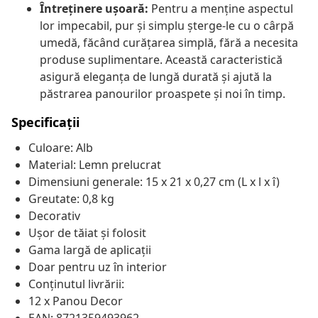
Întreținere ușoară:
Pentru a menține aspectul
lor impecabil, pur și simplu șterge-le cu o cârpă
umedă, făcând curățarea simplă, fără a necesita
produse suplimentare. Această caracteristică
asigură eleganța de lungă durată și ajută la
păstrarea panourilor proaspete și noi în timp.
Specificații
Culoare: Alb
Material: Lemn prelucrat
Dimensiuni generale: 15 x 21 x 0,27 cm (L x l x î)
Greutate: 0,8 kg
Decorativ
Ușor de tăiat și folosit
Gama largă de aplicații
Doar pentru uz în interior
Conținutul livrării:
12 x Panou Decor