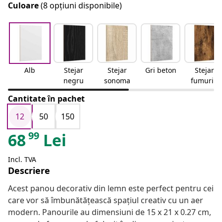
Culoare
(8 opțiuni disponibile)
Alb
Stejar
Stejar
Gri beton
Stejar
negru
sonoma
fumuriu
Cantitate în pachet
12
50
150
99
68
Lei
Incl. TVA
Descriere
Acest panou decorativ din lemn este perfect pentru cei
care vor să îmbunătățească spațiul creativ cu un aer
modern. Panourile au dimensiuni de 15 x 21 x 0.27 cm,