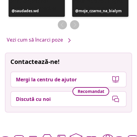
Postare
saudades.wd
Postare
moje_czarno_na_bialym
publicată
publicată
de
de
Vezi cum să încarci poze
Contactează-ne!
Mergi la centru de ajutor
Recomandat
Discută cu noi