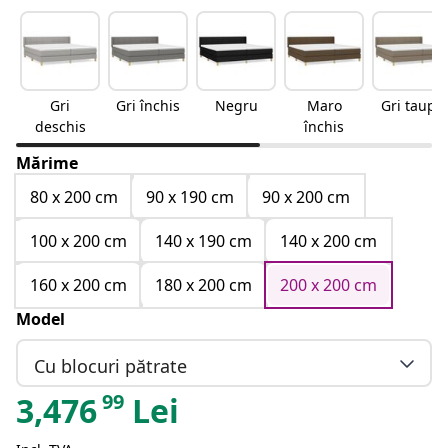
Gri
Gri închis
Negru
Maro
Gri taupe
deschis
închis
Mărime
80 x 200 cm
90 x 190 cm
90 x 200 cm
100 x 200 cm
140 x 190 cm
140 x 200 cm
160 x 200 cm
180 x 200 cm
200 x 200 cm
Model
Cu blocuri pătrate
99
3,476
Lei