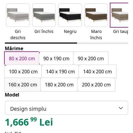
Gri
Gri închis
Negru
Maro
Gri taupe
deschis
închis
Mărime
80 x 200 cm
90 x 190 cm
90 x 200 cm
100 x 200 cm
140 x 190 cm
140 x 200 cm
160 x 200 cm
180 x 200 cm
200 x 200 cm
Model
Design simplu
99
1,666
Lei