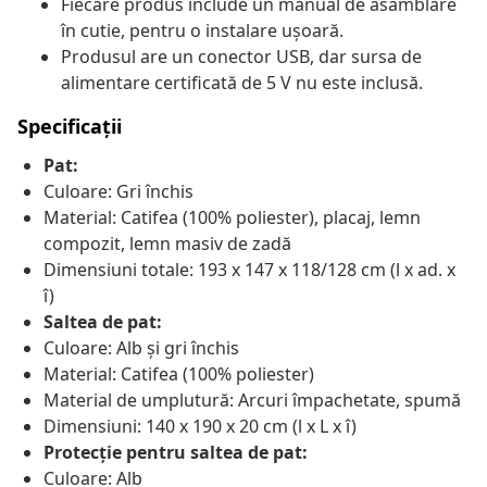
Fiecare produs include un manual de asamblare
în cutie, pentru o instalare ușoară.
Produsul are un conector USB, dar sursa de
alimentare certificată de 5 V nu este inclusă.
Specificații
Pat:
Culoare: Gri închis
Material: Catifea (100% poliester), placaj, lemn
compozit, lemn masiv de zadă
Dimensiuni totale: 193 x 147 x 118/128 cm (l x ad. x
î)
Saltea de pat:
Culoare: Alb și gri închis
Material: Catifea (100% poliester)
Material de umplutură: Arcuri împachetate, spumă
Dimensiuni: 140 x 190 x 20 cm (l x L x î)
Protecție pentru saltea de pat:
Culoare: Alb