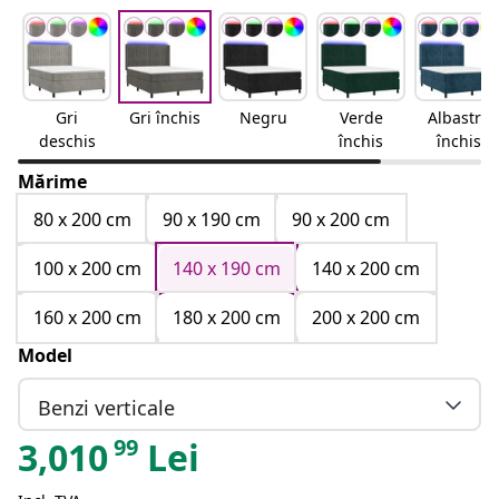
Gri
Gri închis
Negru
Verde
Albastru
deschis
închis
închis
Mărime
80 x 200 cm
90 x 190 cm
90 x 200 cm
100 x 200 cm
140 x 190 cm
140 x 200 cm
160 x 200 cm
180 x 200 cm
200 x 200 cm
Model
Benzi verticale
99
3,010
Lei