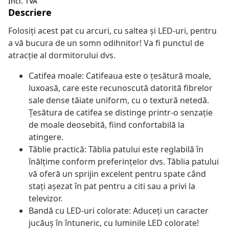
Incl. TVA
Descriere
Folosiți acest pat cu arcuri, cu saltea și LED-uri, pentru
a vă bucura de un somn odihnitor! Va fi punctul de
atracție al dormitorului dvs.
Catifea moale: Catifeaua este o țesătură moale,
luxoasă, care este recunoscută datorită fibrelor
sale dense tăiate uniform, cu o textură netedă.
Țesătura de catifea se distinge printr-o senzație
de moale deosebită, fiind confortabilă la
atingere.
Tăblie practică: Tăblia patului este reglabilă în
înălțime conform preferințelor dvs. Tăblia patului
vă oferă un sprijin excelent pentru spate când
stați așezat în pat pentru a citi sau a privi la
televizor.
Bandă cu LED-uri colorate: Aduceți un caracter
jucăuș în întuneric, cu luminile LED colorate!