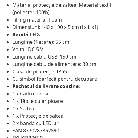
Material protecție de saltea: Material textil
(poliester 100%)
Filling material: Foam
Dimensiuni: 140 x 190 x 5 cm (l x L x î)
Bandă LED:
Lungime (fiecare): 55 cm
Voltaj: DC 5 V
Lungime cablu USB: 150 cm
Lungime cablu de alimentare: 30 cm
Clasă de protecție: IP65
Cu simbol foarfecă pentru decupare
Pachetul de livrare conține:
1 x Cadru de pat
1 x Tăblie cu aripioare
1 x Saltea
1 x Protecție de saltea
2 x bandă cu LED-uri
EAN:8720287362890