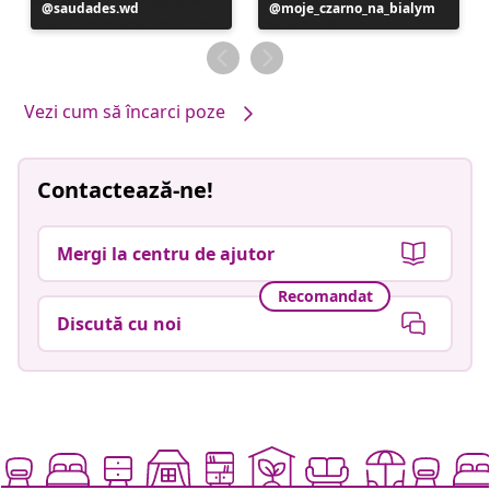
Postare
saudades.wd
Postare
moje_czarno_na_bialym
publicată
publicată
de
de
Vezi cum să încarci poze
Contactează-ne!
Mergi la centru de ajutor
Recomandat
Discută cu noi