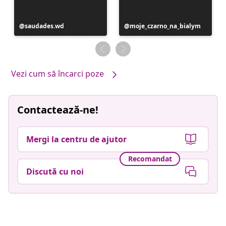
Postare
saudades.wd
Postare
moje_czarno_na_bialym
publicată
publicată
de
de
Vezi cum să încarci poze
Contactează-ne!
Mergi la centru de ajutor
Recomandat
Discută cu noi