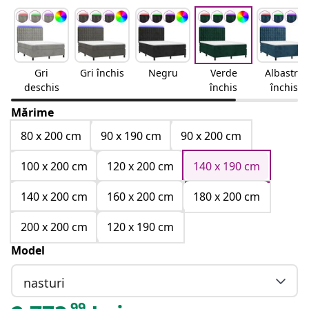
Gri
Gri închis
Negru
Verde
Albastru
deschis
închis
închis
Mărime
80 x 200 cm
90 x 190 cm
90 x 200 cm
100 x 200 cm
120 x 200 cm
140 x 190 cm
140 x 200 cm
160 x 200 cm
180 x 200 cm
200 x 200 cm
120 x 190 cm
Model
nasturi
99