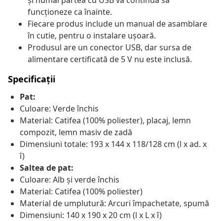
și numai partea cu USB va continua să
funcționeze ca înainte.
Fiecare produs include un manual de asamblare
în cutie, pentru o instalare ușoară.
Produsul are un conector USB, dar sursa de
alimentare certificată de 5 V nu este inclusă.
Specificații
Pat:
Culoare: Verde închis
Material: Catifea (100% poliester), placaj, lemn
compozit, lemn masiv de zadă
Dimensiuni totale: 193 x 144 x 118/128 cm (l x ad. x
î)
Saltea de pat:
Culoare: Alb și verde închis
Material: Catifea (100% poliester)
Material de umplutură: Arcuri împachetate, spumă
Dimensiuni: 140 x 190 x 20 cm (l x L x î)