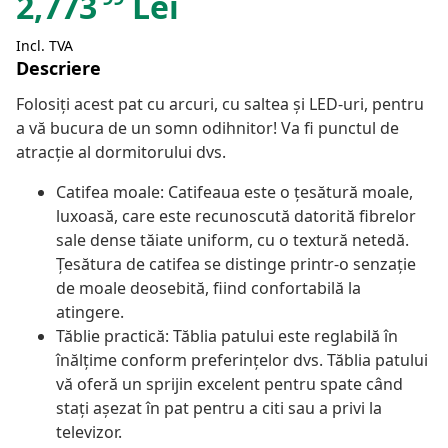
2,773
Lei
Incl. TVA
Descriere
Folosiți acest pat cu arcuri, cu saltea și LED-uri, pentru
a vă bucura de un somn odihnitor! Va fi punctul de
atracție al dormitorului dvs.
Catifea moale: Catifeaua este o țesătură moale,
luxoasă, care este recunoscută datorită fibrelor
sale dense tăiate uniform, cu o textură netedă.
Țesătura de catifea se distinge printr-o senzație
de moale deosebită, fiind confortabilă la
atingere.
Tăblie practică: Tăblia patului este reglabilă în
înălțime conform preferințelor dvs. Tăblia patului
vă oferă un sprijin excelent pentru spate când
stați așezat în pat pentru a citi sau a privi la
televizor.