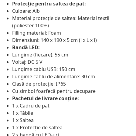
Protecție pentru saltea de pat:
Culoare: Alb
Material protecție de saltea: Material textil
(poliester 100%)
Filling material: Foam
Dimensiuni: 140 x 190 x 5 cm (l x L x î)
Bandă LED:
Lungime (fiecare): 55 cm
Voltaj: DC 5 V
Lungime cablu USB: 150 cm
Lungime cablu de alimentare: 30 cm
Clasă de protecție: IP65
Cu simbol foarfecă pentru decupare
Pachetul de livrare conține:
1 x Cadru de pat
1 x Tăblie
1 x Saltea
1 x Protecție de saltea
2 x bandă cu LED-uri