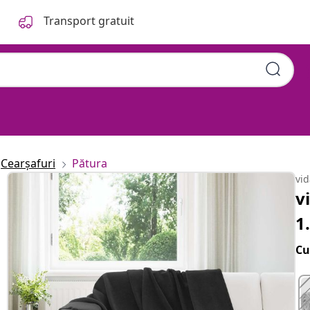
Transport gratuit
Cearșafuri
Pătura
vi
v
1
Cu