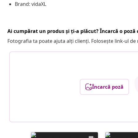
Brand: vidaXL
Ai cumpărat un produs și ți-a plăcut? Încarcă o poză c
Fotografia ta poate ajuta alți clienți. Folosește link-ul d
Încarcă poză