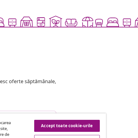
mesc oferte săptămânale,
etragere din contract
tocarea
Accept toate cookie-urile
site,
tre de