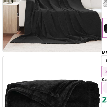
Mă
Ca
2