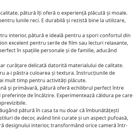
calitate, pătură îți oferă o experiență plăcută și moale.
ntru lunile reci. E durabilă și rezistă bine la utilizare,
ru interior, pătură e ideală pentru a spori confortul din
on excelent pentru serile de film sau lecturi relaxante,
erfect în spațiile personale și de familie, aducând
ar curățare delicată datorită materialului de calitate.
u a-i păstra culoarea și textura. Instrucțiunile de
ai mult timp pentru activități plăcute.
ă și primăvară, pătură oferă echilibrul perfect între
și preferințe de încălzire. Experimentează căldura pe care
previzibile.
ugând pătură în casa ta nu doar că îmbunătățești
stiluri de decor, având linii curate și un aspect pufoasă,
ă designului interior, transformând orice cameră într-