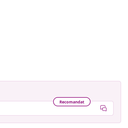
mian.nest
ă
Recomandat