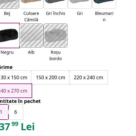
Bej
Culoare
Gri închis
Gri
Bleumari
Cămilă
n
Negru
Alb
Roșu
bordo
rime
130 x 150 cm
150 x 200 cm
220 x 240 cm
240 x 270 cm
ntitate în pachet
1
6
99
37
Lei