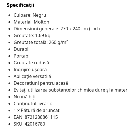
Specificații
Culoare: Negru
Material: Molton
Dimensiuni generale: 270 x 240 cm (L x l)
Greutate: 1,69 kg
Greutate totală: 260 g/m²
Durabil
Portabil
Greutate redusă
Îngrijire ușoară
Aplicație versatilă
Decorațiuni pentru acasă
Evitați utilizarea substanțelor chimice dure și a mate
Nu înălbiți
Conținutul livrării:
1 x Pătură de aruncat
EAN: 8721288861115
SKU: 42016780