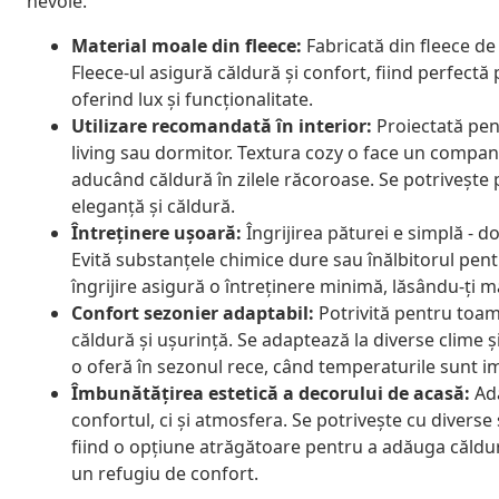
nevoie.
Material moale din fleece:
Fabricată din fleece de 
Fleece-ul asigură căldură și confort, fiind perfectă pe
oferind lux și funcționalitate.
Utilizare recomandată în interior:
Proiectată pent
living sau dormitor. Textura cozy o face un compani
aducând căldură în zilele răcoroase. Se potrivește p
eleganță și căldură.
Întreținere ușoară:
Îngrijirea păturei e simplă - do
Evită substanțele chimice dure sau înălbitorul pentr
îngrijire asigură o întreținere minimă, lăsându-ți m
Confort sezonier adaptabil:
Potrivită pentru toamn
căldură și ușurință. Se adaptează la diverse clime 
o oferă în sezonul rece, când temperaturile sunt im
Îmbunătățirea estetică a decorului de acasă:
Adă
confortul, ci și atmosfera. Se potrivește cu diverse 
fiind o opțiune atrăgătoare pentru a adăuga căldur
un refugiu de confort.