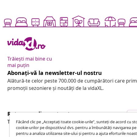
Trăiești mai bine cu
mai puțin
Abonați-vă la newsletter-ul nostru
Alătură-te celor peste 700.000 de cumpărători care pri
promoții sezoniere și noutăți de la vidaXL.
Retragere din contract
R
Trimite o cerere de retragere pentru comanda ta.
Făcând clic pe „Acceptați toate cookie-urile”, sunteți de acord cu s
cookie-urilor pe dispozitivul dvs. pentru a îmbunătăți navigarea pe 
pentru a analiza utilizarea site-ului și pentru a ajuta eforturile noas