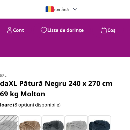
română
Cont
Lista de dorințe
Coș
daXL
idaXL Pătură Negru 240 x 270 cm
.69 kg Molton
loare
(8 opțiuni disponibile)