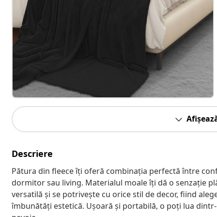
Afișeaz
Descriere
Pătura din fleece îți oferă combinația perfectă între conf
dormitor sau living. Materialul moale îți dă o senzație plă
versatilă și se potrivește cu orice stil de decor, fiind al
îmbunătăți estetică. Ușoară și portabilă, o poți lua dintr