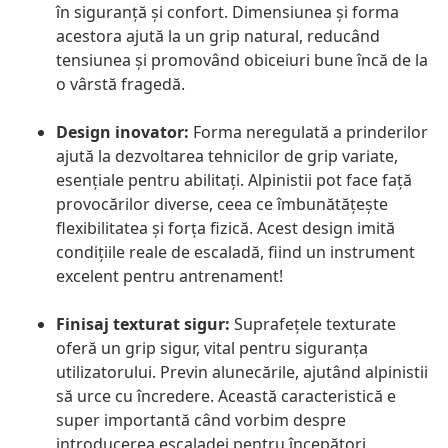
în siguranță și confort. Dimensiunea și forma
acestora ajută la un grip natural, reducând
tensiunea și promovând obiceiuri bune încă de la
o vârstă fragedă.
Design inovator:
Forma neregulată a prinderilor
ajută la dezvoltarea tehnicilor de grip variate,
esențiale pentru abilitați. Alpinistii pot face față
provocărilor diverse, ceea ce îmbunătățește
flexibilitatea și forța fizică. Acest design imită
condițiile reale de escaladă, fiind un instrument
excelent pentru antrenament!
Finisaj texturat sigur:
Suprafețele texturate
oferă un grip sigur, vital pentru siguranța
utilizatorului. Previn alunecările, ajutând alpinistii
să urce cu încredere. Această caracteristică e
super importantă când vorbim despre
introducerea escaladei pentru începători.