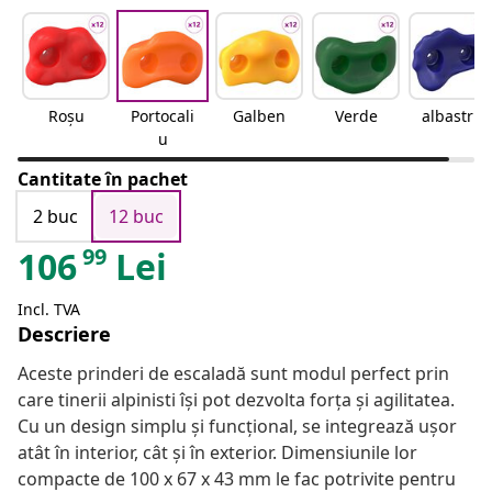
Roșu
Portocali
Galben
Verde
albastru
u
Cantitate în pachet
2 buc
12 buc
99
106
Lei
Incl. TVA
Descriere
Aceste prinderi de escaladă sunt modul perfect prin
care tinerii alpinisti își pot dezvolta forța și agilitatea.
Cu un design simplu și funcțional, se integrează ușor
atât în interior, cât și în exterior. Dimensiunile lor
compacte de 100 x 67 x 43 mm le fac potrivite pentru