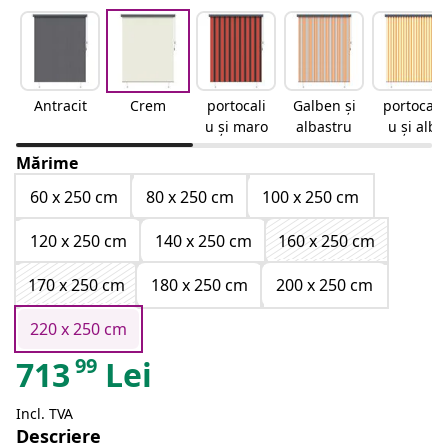
Antracit
Crem
portocali
Galben și
portocali
u și maro
albastru
u și alb
Mărime
60 x 250 cm
80 x 250 cm
100 x 250 cm
120 x 250 cm
140 x 250 cm
160 x 250 cm
170 x 250 cm
180 x 250 cm
200 x 250 cm
220 x 250 cm
99
713
Lei
Incl. TVA
Descriere