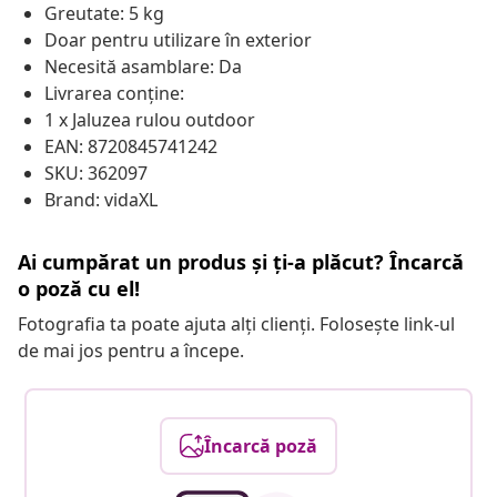
Greutate: 5 kg
Doar pentru utilizare în exterior
Necesită asamblare: Da
Livrarea conține:
1 x Jaluzea rulou outdoor
EAN: 8720845741242
SKU: 362097
Brand: vidaXL
Ai cumpărat un produs și ți-a plăcut? Încarcă
o poză cu el!
Fotografia ta poate ajuta alți clienți. Folosește link-ul
de mai jos pentru a începe.
Încarcă poză