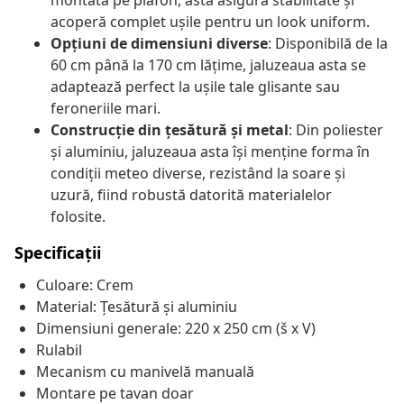
montată pe plafon, asta asigură stabilitate și
acoperă complet ușile pentru un look uniform.
Opțiuni de dimensiuni diverse
: Disponibilă de la
60 cm până la 170 cm lățime, jaluzeaua asta se
adaptează perfect la ușile tale glisante sau
feroneriile mari.
Construcție din țesătură și metal
: Din poliester
și aluminiu, jaluzeaua asta își menține forma în
condiții meteo diverse, rezistând la soare și
uzură, fiind robustă datorită materialelor
folosite.
Specificații
Culoare: Crem
Material: Țesătură și aluminiu
Dimensiuni generale: 220 x 250 cm (š x V)
Rulabil
Mecanism cu manivelă manuală
Montare pe tavan doar