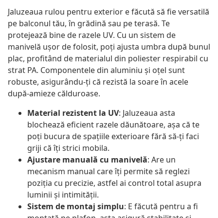
Jaluzeaua rulou pentru exterior e făcută să fie versatilă
pe balconul tău, în grădină sau pe terasă. Te
protejează bine de razele UV. Cu un sistem de
manivelă ușor de folosit, poți ajusta umbra după bunul
plac, profitând de materialul din poliester respirabil cu
strat PA. Componentele din aluminiu și oțel sunt
robuste, asigurându-ți că rezistă la soare în acele
după-amieze călduroase.
Material rezistent la UV
: Jaluzeaua asta
blochează eficient razele dăunătoare, așa că te
poți bucura de spațiile exterioare fără să-ți faci
griji că îți strici mobila.
Ajustare manuală cu manivelă
: Are un
mecanism manual care îți permite să reglezi
poziția cu precizie, astfel ai control total asupra
luminii și intimității.
Sistem de montaj simplu
: E făcută pentru a fi