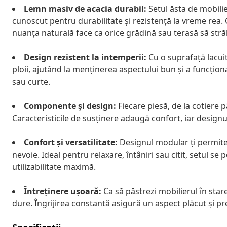
Lemn masiv de acacia durabil:
Setul ăsta de mobilie
cunoscut pentru durabilitate și rezistență la vreme rea. C
nuanța naturală face ca orice grădină sau terasă să stră
Design rezistent la intemperii:
Cu o suprafață lacuit
ploii, ajutând la menținerea aspectului bun și a funcțion
sau curte.
Componente și design:
Fiecare piesă, de la cotiere p
Caracteristicile de susținere adaugă confort, iar designul
Confort și versatilitate:
Designul modular ți permite 
nevoie. Ideal pentru relaxare, întâniri sau citit, setul se
utilizabilitate maximă.
Întreținere ușoară:
Ca să păstrezi mobilierul în star
dure. Îngrijirea constantă asigură un aspect plăcut și pr