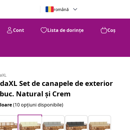
română
Cont
Lista de dorințe
Coș
daXL
idaXL Set de canapele de exterior
 buc. Natural și Crem
loare
(10 opțiuni disponibile)