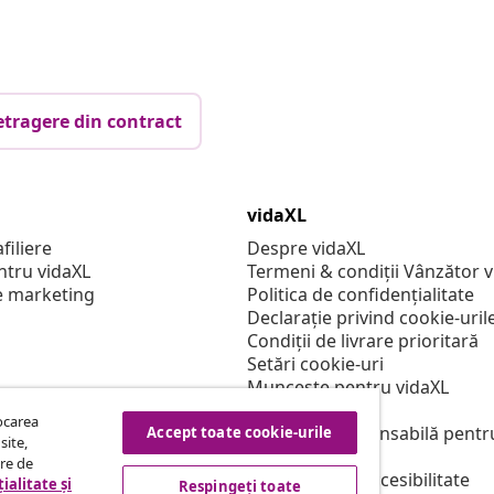
etragere din contract
vidaXL
filiere
Despre vidaXL
ntru vidaXL
Termeni & condiții Vânzător 
e marketing
Politica de confidențialitate
Declarație privind cookie-uril
Condiții de livrare prioritară
Setări cookie-uri
Muncește pentru vidaXL
Securitate
tocarea
Persoană responsabilă pentr
Accept toate cookie-urile
site,
Politica de EPR
tre de
Declarație de accesibilitate
ialitate și
Respingeți toate