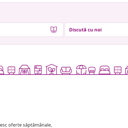
Discută cu noi
mesc oferte săptămânale,