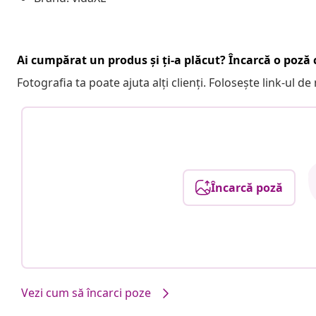
Ai cumpărat un produs și ți-a plăcut? Încarcă o poză c
Fotografia ta poate ajuta alți clienți. Folosește link-ul d
Încarcă poză
Vezi cum să încarci poze