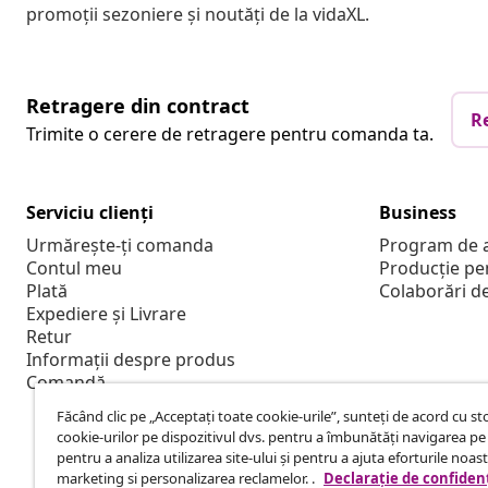
promoții sezoniere și noutăți de la vidaXL.
Retragere din contract
R
Trimite o cerere de retragere pentru comanda ta.
Serviciu clienți
Business
Urmărește-ți comanda
Program de a
Contul meu
Producție pe
Plată
Colaborări d
Expediere și Livrare
Retur
Informații despre produs
Comandă
Făcând clic pe „Acceptați toate cookie-urile”, sunteți de acord cu s
cookie-urilor pe dispozitivul dvs. pentru a îmbunătăți navigarea pe 
pentru a analiza utilizarea site-ului și pentru a ajuta eforturile noas
marketing si personalizarea reclamelor. .
Declarație de confidenț