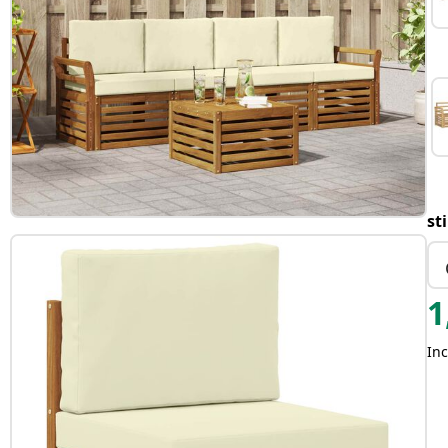
st
1
Inc