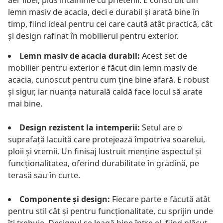
aer liber, plus întâlnirile cu prietenii. E construit din
lemn masiv de acacia, deci e durabil și arată bine în
timp, fiind ideal pentru cei care caută atât practică, cât
și design rafinat în mobilierul pentru exterior.
Lemn masiv de acacia durabil:
Acest set de
mobilier pentru exterior e făcut din lemn masiv de
acacia, cunoscut pentru cum ține bine afară. E robust
și sigur, iar nuanța naturală caldă face locul să arate
mai bine.
Design rezistent la intemperii:
Setul are o
suprafață lacuită care protejează împotriva soarelui,
ploii și vremii. Un finisaj lustruit menține aspectul și
funcționalitatea, oferind durabilitate în grădină, pe
terasă sau în curte.
Componente și design:
Fiecare parte e făcută atât
pentru stil cât și pentru funcționalitate, cu sprijin unde