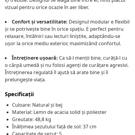
îți trebuie. Designul se leagă bine între el, fiind plăcut
vizual pentru orice ocazie în aer liber.
Confort și versatilitate:
Designul modular e flexibil
și se potrivește bine în orice spațiu. E perfect pentru
relaxare, întâlniri sau lecturi liniștite, adaptându-se
ușor la orice mediu exterior, maximizând confortul.
Întreținere ușoară:
Ca să-l menții bine, curăță-l cu
o cârpă umedă și nu folosi agenți de curățare agresivi.
Întreținerea regulată îl ajută să arate bine și îi
prelungește viața.
Specificații
Culoare: Natural și bej
Material: Lemn de acacia solid și poliester
Greutate: 48,8 kg
Înălțimea șezutului față de sol: 37 cm
Capacitate de șezut: 5