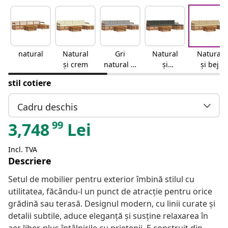
natural
Natural
Gri
Natural
Natural
și crem
natural și
și
și bej
deschis
antracit
stil cotiere
Cadru deschis
99
3,748
Lei
Incl. TVA
Descriere
Setul de mobilier pentru exterior îmbină stilul cu
utilitatea, făcându-l un punct de atracție pentru orice
grădină sau terasă. Designul modern, cu linii curate și
detalii subtile, aduce eleganță și susține relaxarea în