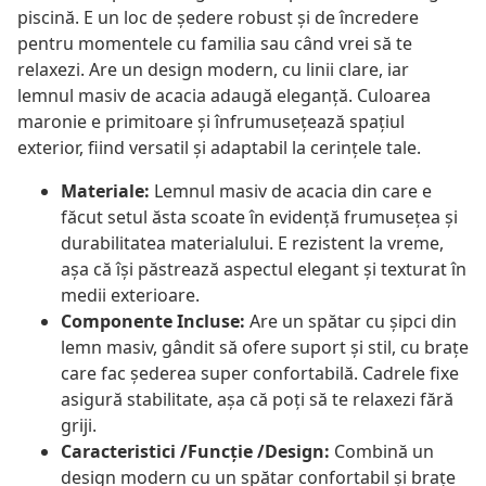
piscină. E un loc de ședere robust și de încredere
pentru momentele cu familia sau când vrei să te
relaxezi. Are un design modern, cu linii clare, iar
lemnul masiv de acacia adaugă eleganță. Culoarea
maronie e primitoare și înfrumusețează spațiul
exterior, fiind versatil și adaptabil la cerințele tale.
Materiale:
Lemnul masiv de acacia din care e
făcut setul ăsta scoate în evidență frumusețea și
durabilitatea materialului. E rezistent la vreme,
așa că își păstrează aspectul elegant și texturat în
medii exterioare.
Componente Incluse:
Are un spătar cu șipci din
lemn masiv, gândit să ofere suport și stil, cu brațe
care fac șederea super confortabilă. Cadrele fixe
asigură stabilitate, așa că poți să te relaxezi fără
griji.
Caracteristici /Funcție /Design:
Combină un
design modern cu un spătar confortabil și brațe