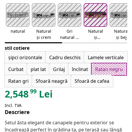
natural
Natural
Gri
Natural
Natural
și crem
natural și
și
și bej
deschis
antracit
stil cotiere
șipci orizontale
Cadru deschis
Lamele verticale
Curbat
plat lat
Grilaj
înclinat
Ratan negru
Ratan gri
Sfoară neagră
Sfoară de cafea
99
2,548
Lei
Incl. TVA
Descriere
Setul ăsta elegant de canapele pentru exterior se
încadrează perfect în grădina ta, pe terasă sau lângă