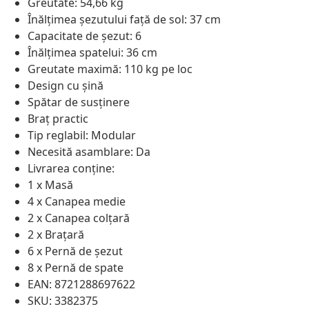
Greutate: 54,66 kg
Înălțimea șezutului față de sol: 37 cm
Capacitate de șezut: 6
Înălțimea spatelui: 36 cm
Greutate maximă: 110 kg pe loc
Design cu șină
Spătar de susținere
Braț practic
Tip reglabil: Modular
Necesită asamblare: Da
Livrarea conține:
1 x Masă
4 x Canapea medie
2 x Canapea colțară
2 x Brațară
6 x Pernă de șezut
8 x Pernă de spate
EAN: 8721288697622
SKU: 3382375