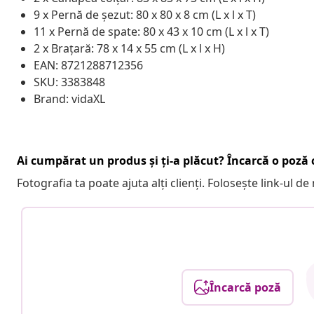
9 x Pernă de șezut: 80 x 80 x 8 cm (L x l x T)
11 x Pernă de spate: 80 x 43 x 10 cm (L x l x T)
2 x Brațară: 78 x 14 x 55 cm (L x l x H)
EAN: 8721288712356
SKU: 3383848
Brand: vidaXL
Ai cumpărat un produs și ți-a plăcut? Încarcă o poză c
Fotografia ta poate ajuta alți clienți. Folosește link-ul d
Încarcă poză