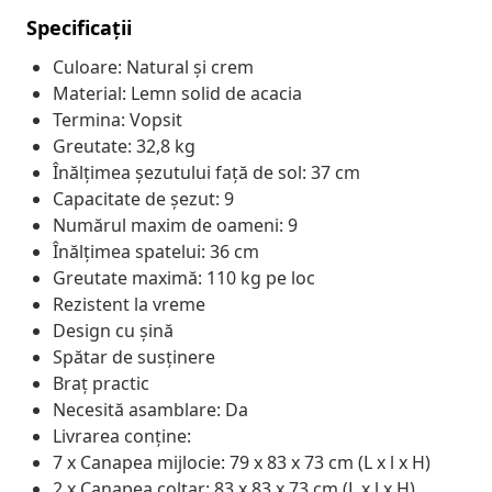
Specificații
Culoare: Natural și crem
Material: Lemn solid de acacia
Termina: Vopsit
Greutate: 32,8 kg
Înălțimea șezutului față de sol: 37 cm
Capacitate de șezut: 9
Numărul maxim de oameni: 9
Înălțimea spatelui: 36 cm
Greutate maximă: 110 kg pe loc
Rezistent la vreme
Design cu șină
Spătar de susținere
Braț practic
Necesită asamblare: Da
Livrarea conține:
7 x Canapea mijlocie: 79 x 83 x 73 cm (L x l x H)
2 x Canapea colțar: 83 x 83 x 73 cm (L x l x H)