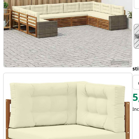
st
5
Inc