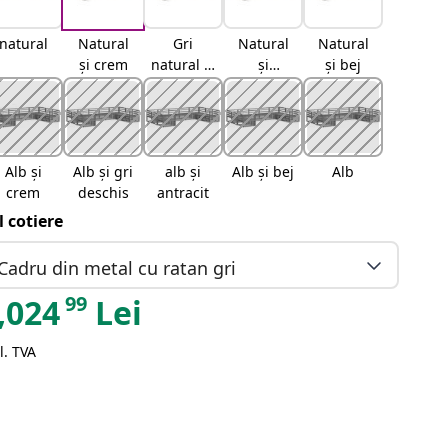
natural
Natural
Gri
Natural
Natural
și crem
natural și
și
și bej
deschis
antracit
Alb și
Alb și gri
alb și
Alb și bej
Alb
crem
deschis
antracit
il cotiere
Cadru din metal cu ratan gri
99
,024
Lei
l. TVA