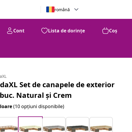
română
Cont
Lista de dorințe
Coș
daXL
idaXL Set de canapele de exterior
 buc. Natural și Crem
loare
(10 opțiuni disponibile)