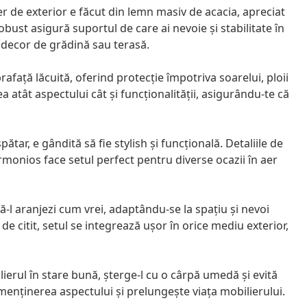
r de exterior e făcut din lemn masiv de acacia, apreciat
obust asigură suportul de care ai nevoie și stabilitate în
e decor de grădină sau terasă.
afață lăcuită, oferind protecție împotriva soarelui, ploii
ea atât aspectului cât și funcționalității, asigurându-te că
pătar, e gândită să fie stylish și funcțională. Detaliile de
rmonios face setul perfect pentru diverse ocazii în aer
l aranjezi cum vrei, adaptându-se la spațiu și nevoi
de citit, setul se integrează ușor în orice mediu exterior,
lierul în stare bună, șterge-l cu o cârpă umedă și evită
menținerea aspectului și prelungește viața mobilierului.