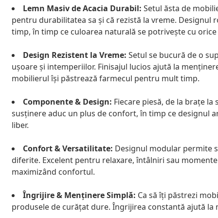
Lemn Masiv de Acacia Durabil:
Setul ăsta de mobilie
pentru durabilitatea sa și că rezistă la vreme. Designul r
timp, în timp ce culoarea naturală se potrivește cu oric
Design Rezistent la Vreme:
Setul se bucură de o supr
ușoare și intemperiilor. Finisajul lucios ajută la menținer
mobilierul își păstrează farmecul pentru mult timp.
Componente & Design:
Fiecare piesă, de la brațe la s
susținere aduc un plus de confort, în timp ce designul a
liber.
Confort & Versatilitate:
Designul modular permite să-
diferite. Excelent pentru relaxare, întâlniri sau momente 
maximizând confortul.
Îngrijire & Menținere Simplă:
Ca să îți păstrezi mobi
produsele de curățat dure. Îngrijirea constantă ajută la 