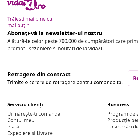
Trăiești mai bine cu
mai puțin
Abonați-vă la newsletter-ul nostru
Alătură-te celor peste 700.000 de cumpărători care pri
promoții sezoniere și noutăți de la vidaXL.
Retragere din contract
R
Trimite o cerere de retragere pentru comanda ta.
Serviciu clienți
Business
Urmărește-ți comanda
Program de a
Contul meu
Producție pe
Plată
Colaborări d
Expediere și Livrare