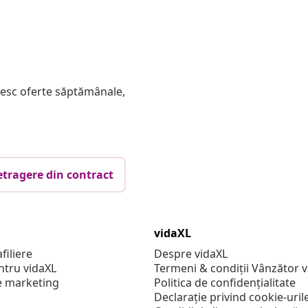
mesc oferte săptămânale,
etragere din contract
vidaXL
filiere
Despre vidaXL
ntru vidaXL
Termeni & condiții Vânzător 
e marketing
Politica de confidențialitate
Declarație privind cookie-uril