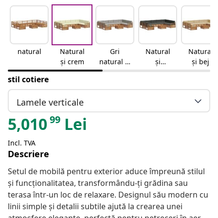
natural
Natural
Gri
Natural
Natural
și crem
natural și
și
și bej
deschis
antracit
stil cotiere
Lamele verticale
99
5,010
Lei
Incl. TVA
Descriere
Setul de mobilă pentru exterior aduce împreună stilul
și funcționalitatea, transformându-ți grădina sau
terasa într-un loc de relaxare. Designul său modern cu
linii simple și detalii subtile ajută la crearea unei