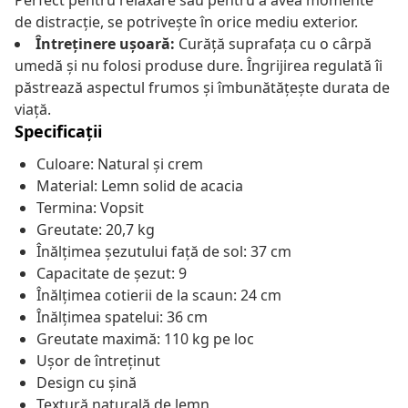
Perfect pentru relaxare sau pentru a avea momente
de distracție, se potrivește în orice mediu exterior.
Întreținere ușoară:
Curăță suprafața cu o cârpă
umedă și nu folosi produse dure. Îngrijirea regulată îi
păstrează aspectul frumos și îmbunătățește durata de
viață.
Specificații
Culoare: Natural și crem
Material: Lemn solid de acacia
Termina: Vopsit
Greutate: 20,7 kg
Înălțimea șezutului față de sol: 37 cm
Capacitate de șezut: 9
Înălțimea cotierii de la scaun: 24 cm
Înălțimea spatelui: 36 cm
Greutate maximă: 110 kg pe loc
Ușor de întreținut
Design cu șină
Textură naturală de lemn