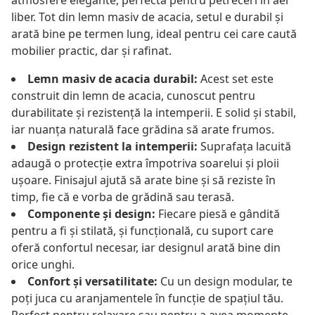
atmosfere elegante, perfectă pentru petreceri în aer
liber. Tot din lemn masiv de acacia, setul e durabil și
arată bine pe termen lung, ideal pentru cei care caută
mobilier practic, dar și rafinat.
Lemn masiv de acacia durabil:
Acest set este
construit din lemn de acacia, cunoscut pentru
durabilitate și rezistență la intemperii. E solid și stabil,
iar nuanța naturală face grădina să arate frumos.
Design rezistent la intemperii:
Suprafața lacuită
adaugă o protecție extra împotriva soarelui și ploii
ușoare. Finisajul ajută să arate bine și să reziste în
timp, fie că e vorba de grădină sau terasă.
Componente și design:
Fiecare piesă e gândită
pentru a fi și stilată, și funcțională, cu suport care
oferă confortul necesar, iar designul arată bine din
orice unghi.
Confort și versatilitate:
Cu un design modular, te
poți juca cu aranjamentele în funcție de spațiul tău.