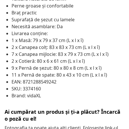
Perne groase și confortabile
Braț practic
Suprafață de șezut cu lamele
Necesită asamblare: Da
Livrarea conține:
1 x Masă: 79 x 79 x 37 cm (L x l x î)
2 x Canapea colț: 83 x 83 x 73 cm (L x l x î)
7 x Canapea mijlocie: 83 x 79 x 73 cm (L x l x î)
2 x Cotieră: 80 x 6 x 61 cm (L x l x î)
9 x Pernă de șezut: 80 x 80 x 8 cm (L x l x î)
11 x Pernă de spate: 80 x 43 x 10 cm (L x l x î)
EAN: 8721288549242
SKU: 3374160
Brand: vidaXL
Ai cumpărat un produs și ți-a plăcut? Încarcă
o poză cu el!
Fotografia ta poate ajuta alți clienți. Folosește link-ul