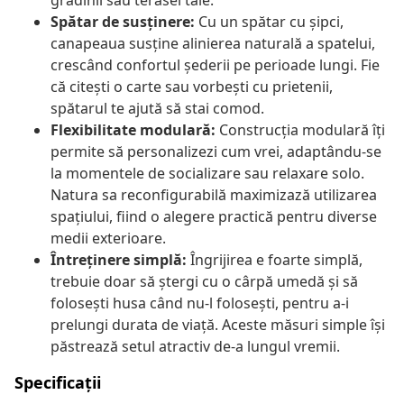
grădinii sau terasei tale.
Spătar de susținere:
Cu un spătar cu șipci,
canapeaua susține alinierea naturală a spatelui,
crescând confortul șederii pe perioade lungi. Fie
că citești o carte sau vorbești cu prietenii,
spătarul te ajută să stai comod.
Flexibilitate modulară:
Construcția modulară îți
permite să personalizezi cum vrei, adaptându-se
la momentele de socializare sau relaxare solo.
Natura sa reconfigurabilă maximizază utilizarea
spațiului, fiind o alegere practică pentru diverse
medii exterioare.
Întreținere simplă:
Îngrijirea e foarte simplă,
trebuie doar să ștergi cu o cârpă umedă și să
folosești husa când nu-l folosești, pentru a-i
prelungi durata de viață. Aceste măsuri simple își
păstrează setul atractiv de-a lungul vremii.
Specificații