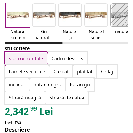
Natural
Gri
Natural
Natural
natural
și crem
natural și
și
și bej
deschis
antracit
stil cotiere
șipci orizontale
Cadru deschis
Lamele verticale
Curbat
plat lat
Grilaj
înclinat
Ratan negru
Ratan gri
Sfoară neagră
Sfoară de cafea
99
2,342
Lei
Incl. TVA
Descriere