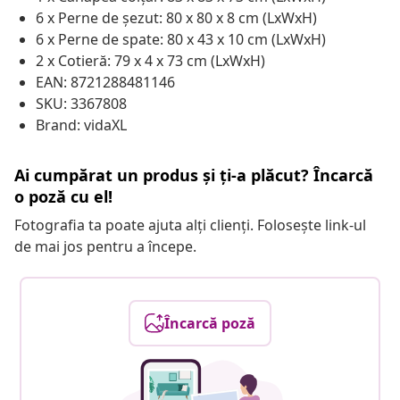
6 x Perne de șezut: 80 x 80 x 8 cm (LxWxH)
6 x Perne de spate: 80 x 43 x 10 cm (LxWxH)
2 x Cotieră: 79 x 4 x 73 cm (LxWxH)
EAN: 8721288481146
SKU: 3367808
Brand: vidaXL
Ai cumpărat un produs și ți-a plăcut? Încarcă
o poză cu el!
Fotografia ta poate ajuta alți clienți. Folosește link-ul
de mai jos pentru a începe.
Încarcă poză