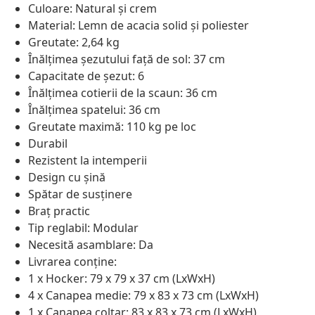
Culoare: Natural și crem
Material: Lemn de acacia solid și poliester
Greutate: 2,64 kg
Înălțimea șezutului față de sol: 37 cm
Capacitate de șezut: 6
Înălțimea cotierii de la scaun: 36 cm
Înălțimea spatelui: 36 cm
Greutate maximă: 110 kg pe loc
Durabil
Rezistent la intemperii
Design cu șină
Spătar de susținere
Braț practic
Tip reglabil: Modular
Necesită asamblare: Da
Livrarea conține:
1 x Hocker: 79 x 79 x 37 cm (LxWxH)
4 x Canapea medie: 79 x 83 x 73 cm (LxWxH)
1 x Canapea colțar: 83 x 83 x 73 cm (LxWxH)