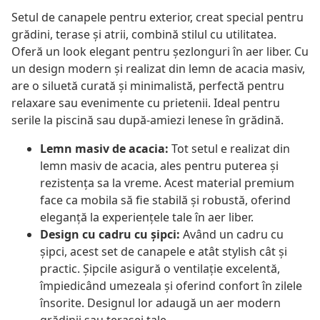
Setul de canapele pentru exterior, creat special pentru
grădini, terase și atrii, combină stilul cu utilitatea.
Oferă un look elegant pentru șezlonguri în aer liber. Cu
un design modern și realizat din lemn de acacia masiv,
are o siluetă curată și minimalistă, perfectă pentru
relaxare sau evenimente cu prietenii. Ideal pentru
serile la piscină sau după-amiezi lenese în grădină.
Lemn masiv de acacia:
Tot setul e realizat din
lemn masiv de acacia, ales pentru puterea și
rezistența sa la vreme. Acest material premium
face ca mobila să fie stabilă și robustă, oferind
eleganță la experiențele tale în aer liber.
Design cu cadru cu șipci:
Având un cadru cu
șipci, acest set de canapele e atât stylish cât și
practic. Șipcile asigură o ventilație excelentă,
împiedicând umezeala și oferind confort în zilele
însorite. Designul lor adaugă un aer modern