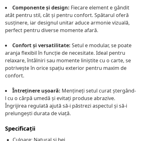
Componente și design:
Fiecare element e gândit
atât pentru stil, cât și pentru confort. Spătarul oferă
susținere, iar designul unitar aduce armonie vizuală,
perfect pentru diverse momente afară.
Confort și versatilitate:
Setul e modular, se poate
aranja flexibil în funcție de necesitate. Ideal pentru
relaxare, întâlniri sau momente liniștite cu o carte, se
potrivește în orice spațiu exterior pentru maxim de
confort.
Întreținere ușoară:
Mențineți setul curat ștergând-
l cu o cârpă umedă și evitați produse abrazive.
Îngrijirea regulată ajută să-i păstrezi aspectul și să-i
prelungești durata de viață.
Specificații
Culoare: Natural și bej