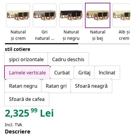
Natural
Gri
Natural
Natural
Alb și
și crem
natural și
și negru
și bej
crem
deschis
stil cotiere
șipci orizontale
Cadru deschis
Lamele verticale
Curbat
Grilaj
înclinat
Ratan negru
Ratan gri
Sfoară neagră
Sfoară de cafea
99
2,325
Lei
Incl. TVA
Descriere