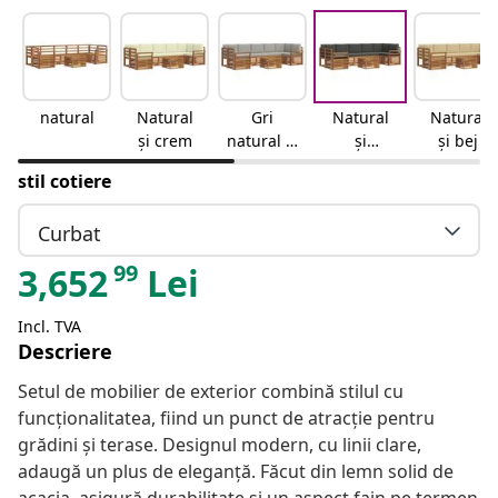
natural
Natural
Gri
Natural
Natural
și crem
natural și
și
și bej
deschis
antracit
stil cotiere
Curbat
99
3,652
Lei
Incl. TVA
Descriere
Setul de mobilier de exterior combină stilul cu
funcționalitatea, fiind un punct de atracție pentru
grădini și terase. Designul modern, cu linii clare,
adaugă un plus de eleganță. Făcut din lemn solid de