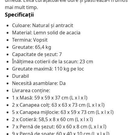
umedă. Evită curățătoarele dure și păstrează-l frumos
mai mult timp.
Specificații
Culoare: Natural și antracit
Material: Lemn solid de acacia
Termina: Vopsit
Greutate: 65,4 kg
Capacitate de șezut: 7
Înălțimea cotierii de la scaun: 23 cm
Greutate maximă: 110 kg pe loc
Durabil
Necesită asamblare: Da
Livrarea conține:
1 x Masă: 59 x 59 x 37 cm (L x l x î)
2 x Canapea colț: 63 x 63 x 73 cm (L x l x î)
5 x Canapea mijlocie: 63 x 59 x 73 cm (L x l x î)
2 x Cotieră: 58,5 x 8 x 60 cm (L x l x î)
7 x Pernă de șezut: 60 x 60 x 8 cm (L x l x î)
9 x Pernă de spate: 60 x 40 x 10 cm (L x l x î)