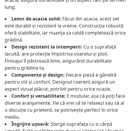
acacia, asigură durabilitate și un aspect fain pe termen
lung.
Lemn de acacia solid:
Făcut din acacia, acest set
este durabil și rezistent la vreme. Construcția robustă
oferă stabilitate, iar nuanța sa caldă completează orice
grădină.
Design rezistent la intemperii:
Cu o suprafață
lacuită, are protecție împotriva soarelui și ploii.
Finisajul îl păstrează bine, asigurând durabilitate
pentru grădina ta.
Componente și design:
Fiecare piesă e gândită
pentru stil și confort. Designul coerent asigură un
aspect vizual plăcut, potrivit pentru orice ocazie.
Confort și versatilitate:
E modular, așa că poți face
diverse aranjamente. Fie că vrei să te relaxezi sau să ai
o discuție cu prietenii, se potrivește perfect în orice
mediu.
Îngrijire ușoară:
Șterge suprafața cu o cârpă