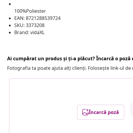
100%Poliester
EAN: 8721288539724
SKU: 3373208
Brand: vidaXL
Ai cumpărat un produs și ți-a plăcut? Încarcă o poză c
Fotografia ta poate ajuta alți clienți. Folosește link-ul d
Încarcă poză