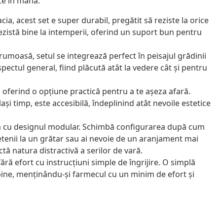
te în mână.
ia, acest set e super durabil, pregătit să reziste la orice
zistă bine la intemperii, oferind un suport bun pentru
umoasă, setul se integrează perfect în peisajul grădinii
pectul general, fiind plăcută atât la vedere cât și pentru
, oferind o opțiune practică pentru a te așeza afară.
ași timp, este accesibilă, îndeplinind atât nevoile estetice
mă cu designul modular. Schimbă configurarea după cum
prietenii la un grătar sau ai nevoie de un aranjament mai
tă natura distractivă a serilor de vară.
ără efort cu instrucțiuni simple de îngrijire. O simplă
bine, menținându-și farmecul cu un minim de efort și