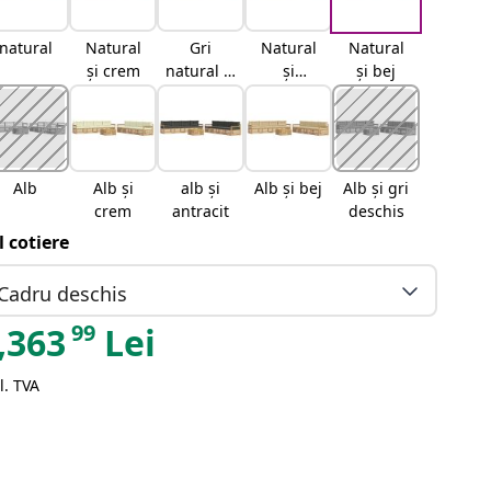
natural
Natural
Gri
Natural
Natural
și crem
natural și
și
și bej
deschis
antracit
Alb
Alb și
alb și
Alb și bej
Alb și gri
crem
antracit
deschis
il cotiere
Cadru deschis
99
,363
Lei
l. TVA