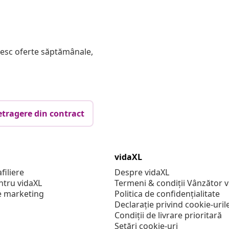
mesc oferte săptămânale,
etragere din contract
vidaXL
filiere
Despre vidaXL
ntru vidaXL
Termeni & condiții Vânzător 
e marketing
Politica de confidențialitate
Declarație privind cookie-uril
Condiții de livrare prioritară
Setări cookie-uri