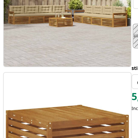
st
5
Inc