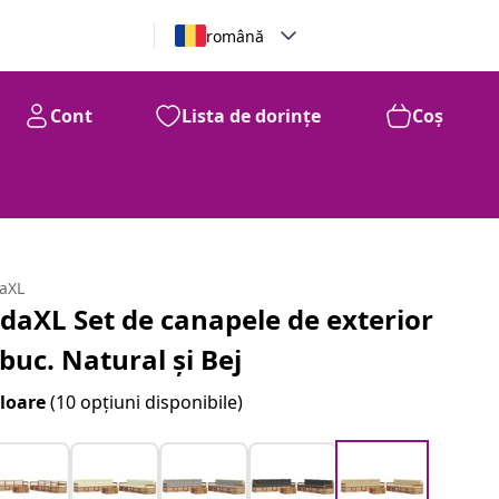
română
Cont
Lista de dorințe
Coș
daXL
idaXL Set de canapele de exterior
 buc. Natural și Bej
loare
(10 opțiuni disponibile)