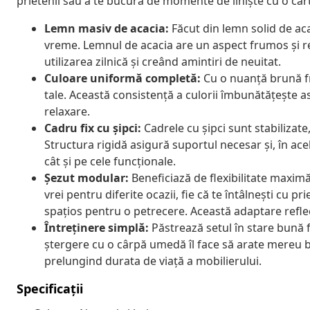
prietenii sau a te bucura de momente de liniște cu o car
Lemn masiv de acacia:
Făcut din lemn solid de acac
vreme. Lemnul de acacia are un aspect frumos și re
utilizarea zilnică și creând amintiri de neuitat.
Culoare uniformă completă:
Cu o nuanță brună fr
tale. Această consistență a culorii îmbunătățește as
relaxare.
Cadru fix cu șipci:
Cadrele cu șipci sunt stabilizate
Structura rigidă asigură suportul necesar și, în acel
cât și pe cele funcționale.
Șezut modular:
Beneficiază de flexibilitate maxi
vrei pentru diferite ocazii, fie că te întâlnești cu 
spațios pentru o petrecere. Această adaptare reflec
Întreținere simplă:
Păstrează setul în stare bună f
ștergere cu o cârpă umedă îl face să arate mereu 
prelungind durata de viață a mobilierului.
Specificații