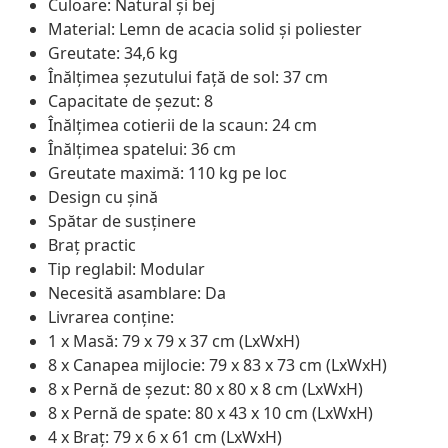
Culoare: Natural și bej
Material: Lemn de acacia solid și poliester
Greutate: 34,6 kg
Înălțimea șezutului față de sol: 37 cm
Capacitate de șezut: 8
Înălțimea cotierii de la scaun: 24 cm
Înălțimea spatelui: 36 cm
Greutate maximă: 110 kg pe loc
Design cu șină
Spătar de susținere
Braț practic
Tip reglabil: Modular
Necesită asamblare: Da
Livrarea conține:
1 x Masă: 79 x 79 x 37 cm (LxWxH)
8 x Canapea mijlocie: 79 x 83 x 73 cm (LxWxH)
8 x Pernă de șezut: 80 x 80 x 8 cm (LxWxH)
8 x Pernă de spate: 80 x 43 x 10 cm (LxWxH)
4 x Braț: 79 x 6 x 61 cm (LxWxH)