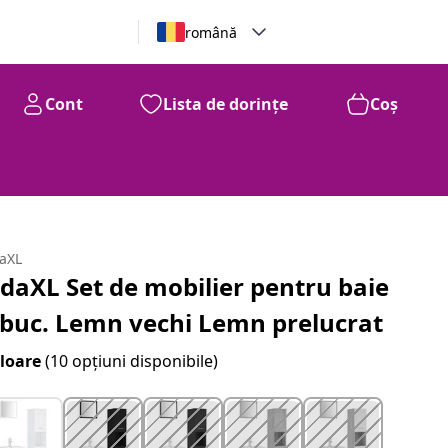
română
Cont
Lista de dorințe
Coș
daXL
idaXL Set de mobilier pentru baie
 buc. Lemn vechi Lemn prelucrat
loare
(10 opțiuni disponibile)