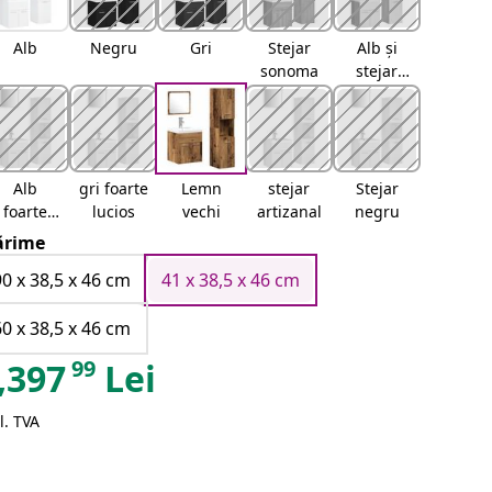
Alb
Negru
Gri
Stejar
Alb și
sonoma
stejar
sonoma
Alb
gri foarte
Lemn
stejar
Stejar
foarte
lucios
vechi
artizanal
negru
lucios
rime
90 x 38,5 x 46 cm
41 x 38,5 x 46 cm
60 x 38,5 x 46 cm
99
,397
Lei
l. TVA