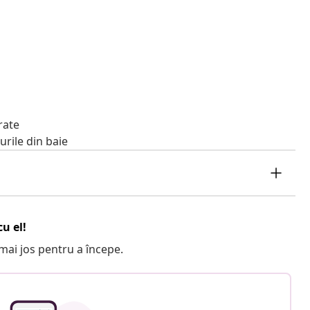
rate
rile din baie
u el!
e mai jos pentru a începe.