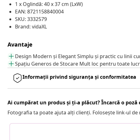
1 x Oglindă: 40 x 37 cm (LxW)
EAN: 8721158840004
SKU: 3332579
Brand: vidaXL
Avantaje
Design Modern și Elegant Simplu și practic cu linii cu
Spațiu Generos de Stocare Mult loc pentru toate lucru
Informații privind siguranța și conformitatea
Ai cumpărat un produs și ți-a plăcut? Încarcă o poză c
Fotografia ta poate ajuta alți clienți. Folosește link-ul d