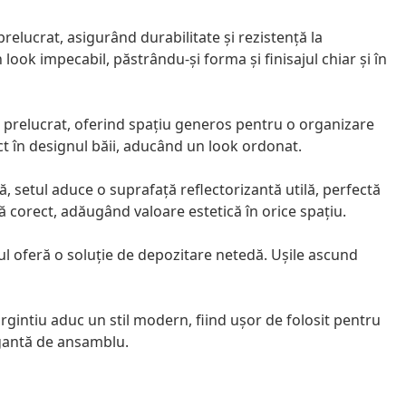
relucrat, asigurând durabilitate și rezistență la
look impecabil, păstrându-și forma și finisajul chiar și în
n prelucrat, oferind spațiu generos pentru o organizare
ect în designul băii, aducând un look ordonat.
, setul aduce o suprafață reflectorizantă utilă, perfectă
ă corect, adăugând valoare estetică în orice spațiu.
ul oferă o soluție de depozitare netedă. Ușile ascund
gintiu aduc un stil modern, fiind ușor de folosit pentru
egantă de ansamblu.