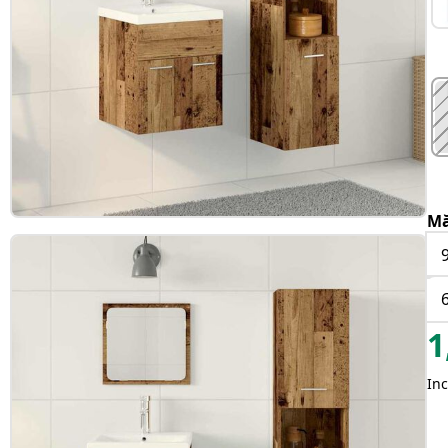
Mă
1
Inc