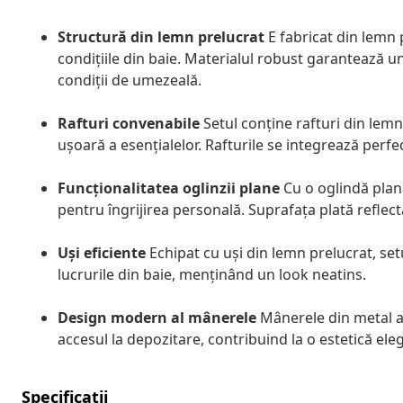
Structură din lemn prelucrat
E fabricat din lemn p
condițiile din baie. Materialul robust garantează un 
condiții de umezeală.
Rafturi convenabile
Setul conține rafturi din lem
ușoară a esențialelor. Rafturile se integrează perf
Funcționalitatea oglinzii plane
Cu o oglindă plană
pentru îngrijirea personală. Suprafața plată reflect
Uși eficiente
Echipat cu uși din lemn prelucrat, set
lucrurile din baie, menținând un look neatins.
Design modern al mânerele
Mânerele din metal ar
accesul la depozitare, contribuind la o estetică el
Specificații