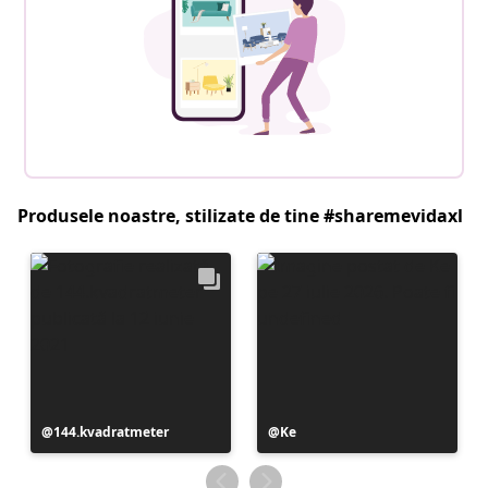
Produsele noastre, stilizate de tine #sharemevidaxl
Postare
144.kvadratmeter
Postare
Ke
publicată
publicată
de
de