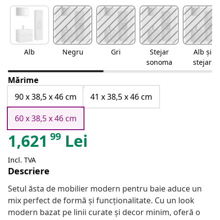
Alb
Negru
Gri
Stejar
Alb și
sonoma
stejar
sonoma
Mărime
90 x 38,5 x 46 cm
41 x 38,5 x 46 cm
60 x 38,5 x 46 cm
99
1,621
Lei
Incl. TVA
Descriere
Setul ăsta de mobilier modern pentru baie aduce un
mix perfect de formă și funcționalitate. Cu un look
modern bazat pe linii curate și decor minim, oferă o