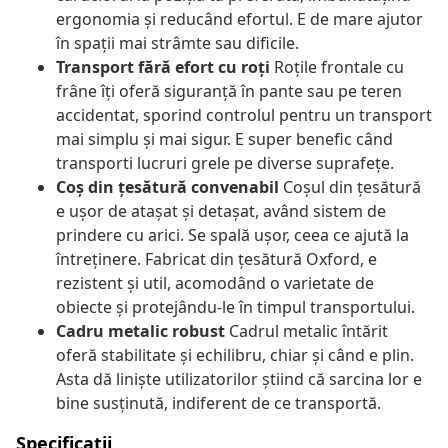
ergonomia și reducând efortul. E de mare ajutor
în spații mai strâmte sau dificile.
Transport fără efort cu roți
Roțile frontale cu
frâne îți oferă siguranță în pante sau pe teren
accidentat, sporind controlul pentru un transport
mai simplu și mai sigur. E super benefic când
transporti lucruri grele pe diverse suprafețe.
Coș din țesătură convenabil
Coșul din țesătură
e ușor de atașat și detașat, având sistem de
prindere cu arici. Se spală ușor, ceea ce ajută la
întreținere. Fabricat din țesătură Oxford, e
rezistent și util, acomodând o varietate de
obiecte și protejându-le în timpul transportului.
Cadru metalic robust
Cadrul metalic întărit
oferă stabilitate și echilibru, chiar și când e plin.
Asta dă liniște utilizatorilor știind că sarcina lor e
bine susținută, indiferent de ce transportă.
Specificații