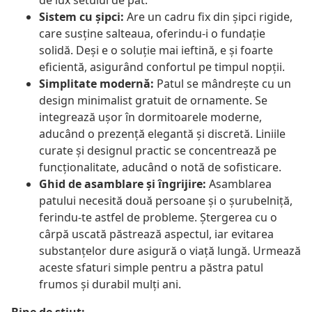
de lux setului de pat.
Sistem cu șipci:
Are un cadru fix din șipci rigide,
care susține salteaua, oferindu-i o fundație
solidă. Deși e o soluție mai ieftină, e și foarte
eficientă, asigurând confortul pe timpul nopții.
Simplitate modernă:
Patul se mândrește cu un
design minimalist gratuit de ornamente. Se
integrează ușor în dormitoarele moderne,
aducând o prezență elegantă și discretă. Liniile
curate și designul practic se concentrează pe
funcționalitate, aducând o notă de sofisticare.
Ghid de asamblare și îngrijire:
Asamblarea
patului necesită două persoane și o șurubelniță,
ferindu-te astfel de probleme. Ștergerea cu o
cârpă uscată păstrează aspectul, iar evitarea
substanțelor dure asigură o viață lungă. Urmează
aceste sfaturi simple pentru a păstra patul
frumos și durabil mulți ani.