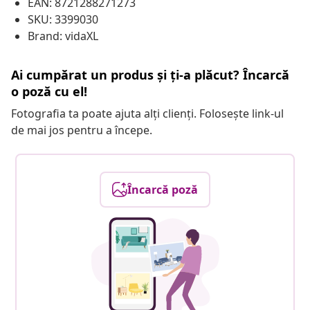
EAN: 8721288271273
SKU: 3399030
Brand: vidaXL
Ai cumpărat un produs și ți-a plăcut? Încarcă
o poză cu el!
Fotografia ta poate ajuta alți clienți. Folosește link-ul
de mai jos pentru a începe.
Încarcă poză