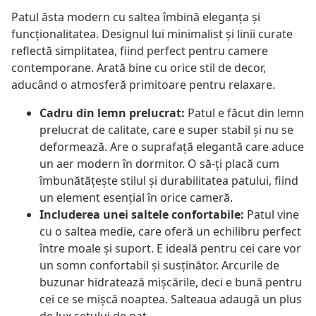
Patul ăsta modern cu saltea îmbină eleganța și
funcționalitatea. Designul lui minimalist și linii curate
reflectă simplitatea, fiind perfect pentru camere
contemporane. Arată bine cu orice stil de decor,
aducând o atmosferă primitoare pentru relaxare.
Cadru din lemn prelucrat:
Patul e făcut din lemn
prelucrat de calitate, care e super stabil și nu se
deformează. Are o suprafață elegantă care aduce
un aer modern în dormitor. O să-ți placă cum
îmbunătățește stilul și durabilitatea patului, fiind
un element esențial în orice cameră.
Includerea unei saltele confortabile:
Patul vine
cu o saltea medie, care oferă un echilibru perfect
între moale și suport. E ideală pentru cei care vor
un somn confortabil și susținător. Arcurile de
buzunar hidratează mișcările, deci e bună pentru
cei ce se mișcă noaptea. Salteaua adaugă un plus