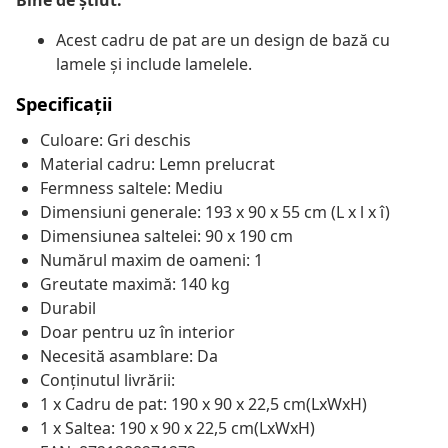
Bine de știut:
Acest cadru de pat are un design de bază cu
lamele și include lamelele.
Specificații
Culoare: Gri deschis
Material cadru: Lemn prelucrat
Fermness saltele: Mediu
Dimensiuni generale: 193 x 90 x 55 cm (L x l x î)
Dimensiunea saltelei: 90 x 190 cm
Numărul maxim de oameni: 1
Greutate maximă: 140 kg
Durabil
Doar pentru uz în interior
Necesită asamblare: Da
Conținutul livrării:
1 x Cadru de pat: 190 x 90 x 22,5 cm(LxWxH)
1 x Saltea: 190 x 90 x 22,5 cm(LxWxH)