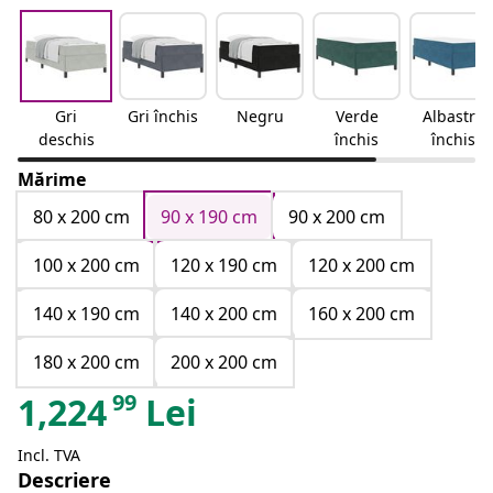
Gri
Gri închis
Negru
Verde
Albastru
deschis
închis
închis
Mărime
80 x 200 cm
90 x 190 cm
90 x 200 cm
100 x 200 cm
120 x 190 cm
120 x 200 cm
140 x 190 cm
140 x 200 cm
160 x 200 cm
180 x 200 cm
200 x 200 cm
99
1,224
Lei
Incl. TVA
Descriere