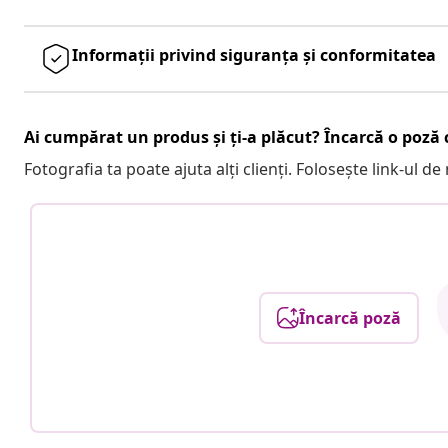
Informații privind siguranța și conformitatea
Ai cumpărat un produs și ți-a plăcut? Încarcă o poză c
Fotografia ta poate ajuta alți clienți. Folosește link-ul d
Încarcă poză