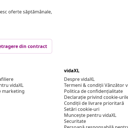
mesc oferte săptămânale,
etragere din contract
vidaXL
filiere
Despre vidaXL
ntru vidaXL
Termeni & condiții Vânzător 
e marketing
Politica de confidențialitate
Declarație privind cookie-uril
Condiții de livrare prioritară
Setări cookie-uri
Muncește pentru vidaXL
Securitate
Persoană responsabilă pentr