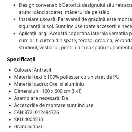
Design convenabil: Datorită designului său retract
atunci când scoateți mânerul de pe stâlp.
Instalare ușoară: Paravanul de grădină este montat
siguranță la sol. Sunt incluse toate accesoriile ne
Aplicații largi: Această copertină laterală versatilă po
cum ar fi curtea din spate, terasa, grădina, veranda, b
studioul, vestiarul, pentru a crea spațiu supliment
Specificații
Culoare: Antracit
Material textil: 100% poliester cu un strat de PU
Material cadru: Oțel și aluminiu
Dimensiuni: 160 x 600 cm (î x l)
Asamblare necesară: Da
Accesoriile de montare sunt incluse.
EAN:8721012484726
SKU:4004533
Brand:vidaXL