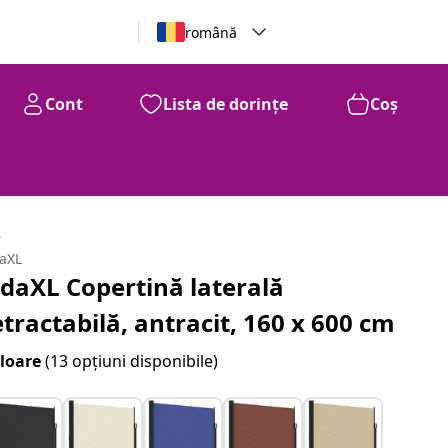
română
Cont
Lista de dorințe
Coș
e
daXL
idaXL Copertină laterală
etractabilă, antracit, 160 x 600 cm
loare
(13 opțiuni disponibile)