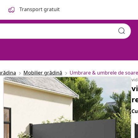
Transport gratuit
grădina
Mobilier grădină
Umbrare & umbrele de soar
vi
v
r
Cu