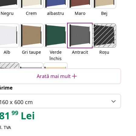
Negru
Crem
albastru
Maro
Bej
Alb
Gri taupe
Verde
Antracit
Roșu
închis
Arată mai mult
rime
erracota
Gri
Nisipiu
160 x 600 cm
99
81
Lei
l. TVA