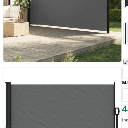
Mă
T
4
Inc