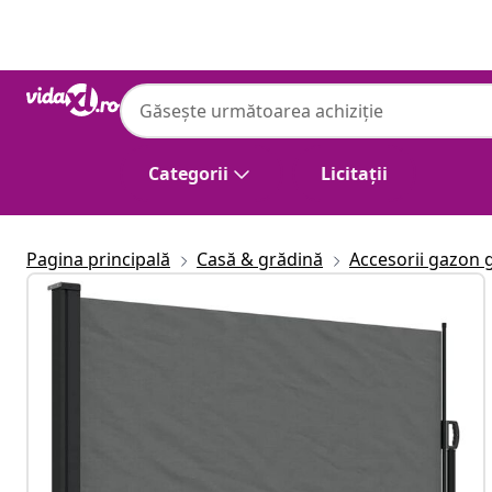
Anterior
Următor
Categorii
Licitații
Pagina principală
Casă & grădină
Accesorii gazon 