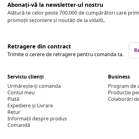
Abonați-vă la newsletter-ul nostru
Alătură-te celor peste 700.000 de cumpărători care pri
promoții sezoniere și noutăți de la vidaXL.
Retragere din contract
R
Trimite o cerere de retragere pentru comanda ta.
Serviciu clienți
Business
Urmărește-ți comanda
Program de a
Contul meu
Producție pe
Plată
Colaborări d
Expediere și Livrare
Retur
Informații despre produs
Comandă