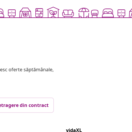
mesc oferte săptămânale,
etragere din contract
vidaXL