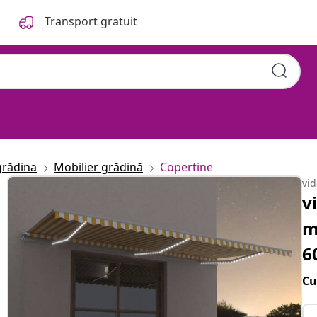
Transport gratuit
grădina
Mobilier grădină
Copertine
vi
v
m
6
Cu