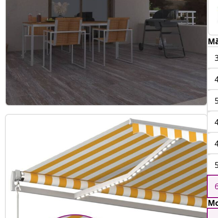
Mă
Mo