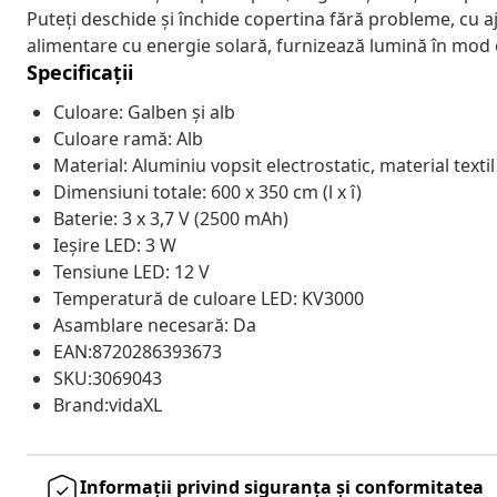
Puteți deschide și închide copertina fără probleme, cu a
alimentare cu energie solară, furnizează lumină în mod 
Specificații
Culoare: Galben și alb
Culoare ramă: Alb
Material: Aluminiu vopsit electrostatic, material text
Dimensiuni totale: 600 x 350 cm (l x î)
Baterie: 3 x 3,7 V (2500 mAh)
Ieșire LED: 3 W
Tensiune LED: 12 V
Temperatură de culoare LED: KV3000
Asamblare necesară: Da
EAN:8720286393673
SKU:3069043
Brand:vidaXL
Informații privind siguranța și conformitatea