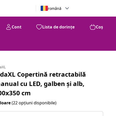
română
Cont
Lista de dorințe
Coș
daXL
idaXL Copertină retractabilă
anual cu LED, galben și alb,
00x350 cm
loare
(22 opțiuni disponibile)