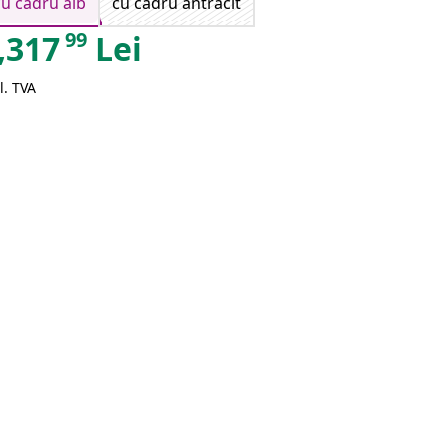
cu cadru alb
cu cadru antracit
99
,317
Lei
l. TVA