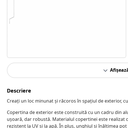
Afișeaz
Descriere
Creați un loc minunat și răcoros în spațiul de exterior, c
Copertina de exterior este construită cu un cadru din alum
ușoară, dar robustă. Materialul copertinei este realizat d
rezistent la UV și la apă. În plus, unghiul și înălțimea po