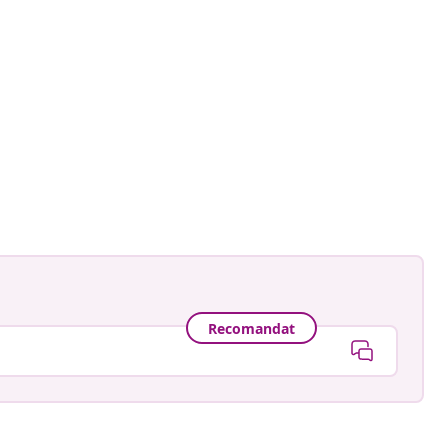
ecaravan
ă
Recomandat