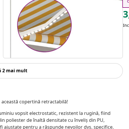
3
Inc
ă 2 mai mult
u această copertină retractabilă!
iniu vopsit electrostatic, rezistent la rugină, fiind
in poliester de înaltă densitate cu înveliș din PU,
t fi ajustate pentru a răspunde nevoilor dvs. specifice.