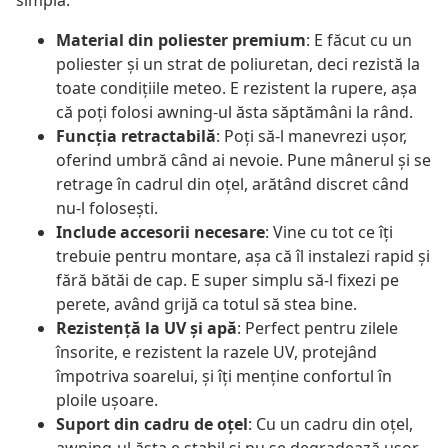
simplă.
Material din poliester premium
: E făcut cu un
poliester și un strat de poliuretan, deci rezistă la
toate condițiile meteo. E rezistent la rupere, așa
că poți folosi awning-ul ăsta săptămâni la rând.
Funcția retractabilă
: Poți să-l manevrezi ușor,
oferind umbră când ai nevoie. Pune mânerul și se
retrage în cadrul din oțel, arătând discret când
nu-l folosești.
Include accesorii necesare
: Vine cu tot ce îți
trebuie pentru montare, așa că îl instalezi rapid și
fără bătăi de cap. E super simplu să-l fixezi pe
perete, având grijă ca totul să stea bine.
Rezistență la UV și apă
: Perfect pentru zilele
însorite, e rezistent la razele UV, protejând
împotriva soarelui, și îți menține confortul în
ploile ușoare.
Suport din cadru de oțel
: Cu un cadru din oțel,