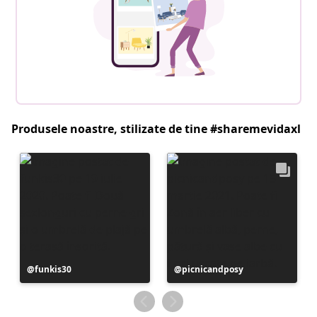
Produsele noastre, stilizate de tine #sharemevidaxl
Postare
funkis30
Postare
picnicandposy
publicată
publicată
de
de