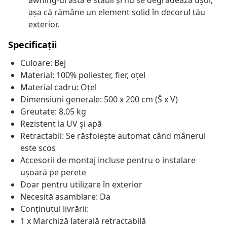
awning-ul ăsta e stabil și nu se degradează ușor,
așa că rămâne un element solid în decorul tău
exterior.
Specificații
Culoare: Bej
Material: 100% poliester, fier, oțel
Material cadru: Oțel
Dimensiuni generale: 500 x 200 cm (Š x V)
Greutate: 8,05 kg
Rezistent la UV și apă
Retractabil: Se răsfoiește automat când mânerul
este scos
Accesorii de montaj incluse pentru o instalare
ușoară pe perete
Doar pentru utilizare în exterior
Necesită asamblare: Da
Conținutul livrării:
1 x Marchiză laterală retractabilă