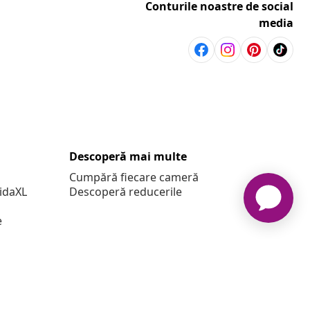
Conturile noastre de social
media
Descoperă mai multe
Cumpără fiecare cameră
vidaXL
Descoperă reducerile
e
u UE