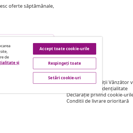
mesc oferte săptămânale,
etragere din contract
tocarea
Accept toate cookie-urile
site,
tre de
ialitate și
Respingeți toate
vidaXL
filiere
Despre vidaXL
Setări cookie-uri
ntru vidaXL
Termeni & condiții Vânzător 
e marketing
Politica de confidențialitate
Declarație privind cookie-uril
Condiții de livrare prioritară
Setări cookie-uri
Muncește pentru vidaXL
Securitate
Persoană responsabilă pentr
Politica de EPR