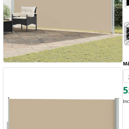
Mă
5
Inc