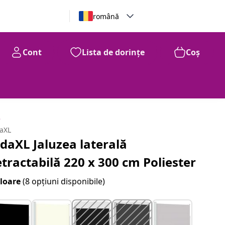
română
Cont
Lista de dorințe
Coș
99
554
Lei
e
daXL
idaXL Jaluzea laterală
etractabilă 220 x 300 cm Poliester
loare
(8 opțiuni disponibile)