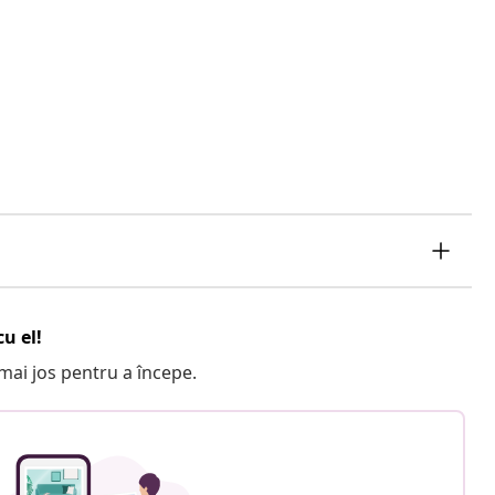
u el!
e mai jos pentru a începe.