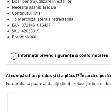
Doar pentru utilizare în exterior
Necesită asamblare: Da
Conținutul livrării:
1 x Marchiză laterală retractabilă
EAN: 8721451015437
SKU: 42035319
Brand: vidaXL
Informații privind siguranța și conformitatea
Ai cumpărat un produs și ți-a plăcut? Încarcă o poză c
Fotografia ta poate ajuta alți clienți. Folosește link-ul d