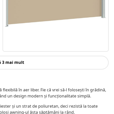
ă 3 mai mult
exibilă în aer liber. Fie că vrei să-l folosești în grădină,
având un design modern și funcționalitate simplă.
iester și un strat de poliuretan, deci rezistă la toate
 folosi awning-ul ăsta săptămâni la rând.