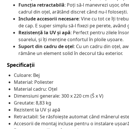
Funcția retractabilă
: Poți să-l manevrezi ușor, of
cadrul din oțel, arătând discret când nu-l folosești.
Include accesorii necesare
: Vine cu tot ce îți treb
de cap. E super simplu să-l fixezi pe perete, având g
Rezistență la UV și apă
: Perfect pentru zilele înso
soarelui, și îți menține confortul în ploile ușoare.
Suport din cadru de oțel
: Cu un cadru din oțel, aw
rămâne un element solid în decorul tău exterior.
Specificații
Culoare: Bej
Material: Poliester
Material cadru: Oțel
Dimensiuni generale: 300 x 220 cm (Š x V)
Greutate: 8,83 kg
Rezistent la UV și apă
Retractabil: Se răsfoiește automat când mânerul est
Accesorii de montaj incluse pentru o instalare ușoar