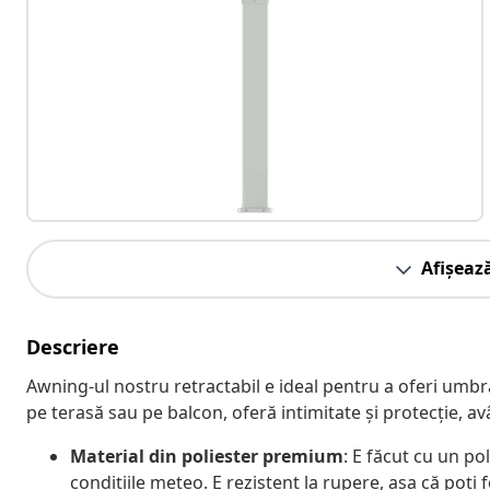
Afișeaz
Descriere
Awning-ul nostru retractabil e ideal pentru a oferi umbră fl
pe terasă sau pe balcon, oferă intimitate și protecție, 
Material din poliester premium
: E făcut cu un pol
condițiile meteo. E rezistent la rupere, așa că poți