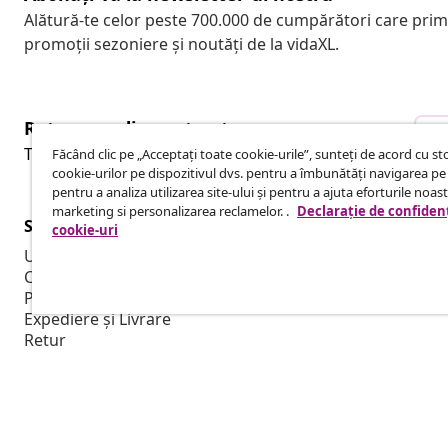
Alătură-te celor peste 700.000 de cumpărători care pri
promoții sezoniere și noutăți de la vidaXL.
Retragere din contract
R
Trimite o cerere de retragere pentru comanda ta.
Făcând clic pe „Acceptați toate cookie-urile”, sunteți de acord cu s
cookie-urilor pe dispozitivul dvs. pentru a îmbunătăți navigarea pe 
pentru a analiza utilizarea site-ului și pentru a ajuta eforturile noas
marketing si personalizarea reclamelor. .
Declarație de confidenț
Serviciu clienți
Business
cookie-uri
Urmărește-ți comanda
Program de a
Contul meu
Producție pe
Plată
Colaborări d
Expediere și Livrare
Retur
Informații despre produs
Comandă