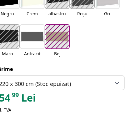
Negru
Crem
albastru
Roșu
Gri
Maro
Antracit
Bej
rime
220 x 300 cm (Stoc epuizat)
99
54
Lei
l. TVA