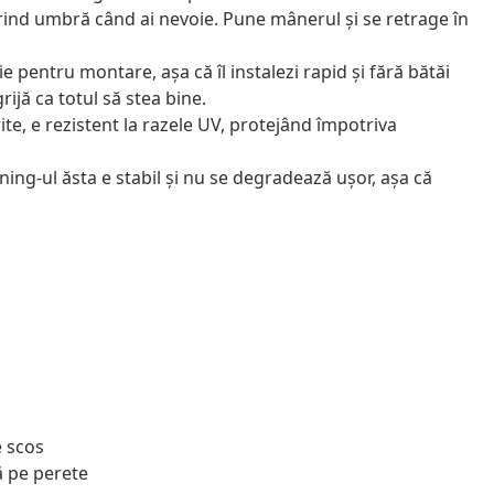
erind umbră când ai nevoie. Pune mânerul și se retrage în
uie pentru montare, așa că îl instalezi rapid și fără bătăi
rijă ca totul să stea bine.
rite, e rezistent la razele UV, protejând împotriva
ning-ul ăsta e stabil și nu se degradează ușor, așa că
e scos
ă pe perete