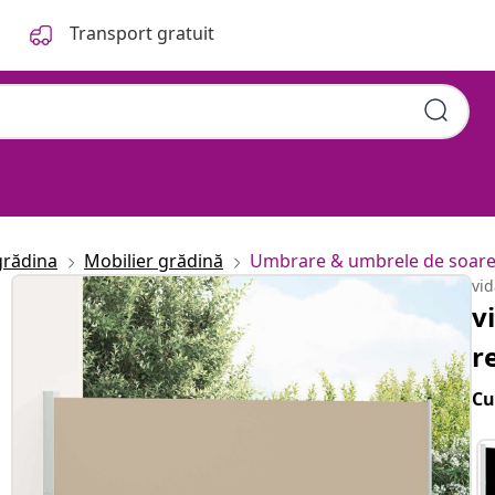
Transport gratuit
300 cm Poliester
grădina
Mobilier grădină
Umbrare & umbrele de soar
vi
v
r
Cu