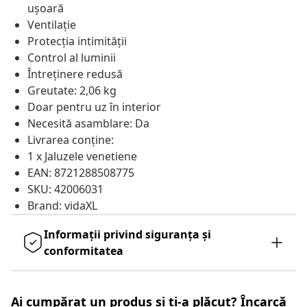
ușoară
Ventilație
Protecția intimității
Control al luminii
Întreținere redusă
Greutate: 2,06 kg
Doar pentru uz în interior
Necesită asamblare: Da
Livrarea conține:
1 x Jaluzele venetiene
EAN: 8721288508775
SKU: 42006031
Brand: vidaXL
Informații privind siguranța și
conformitatea
Ai cumpărat un produs și ți-a plăcut? Încarcă