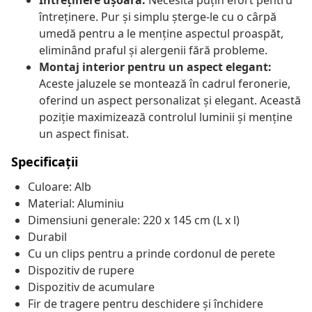
Întreținere ușoară:
Necesită puțin efort pentru
întreținere. Pur și simplu șterge-le cu o cârpă
umedă pentru a le menține aspectul proaspăt,
eliminând praful și alergenii fără probleme.
Montaj interior pentru un aspect elegant:
Aceste jaluzele se montează în cadrul feronerie,
oferind un aspect personalizat și elegant. Această
poziție maximizează controlul luminii și menține
un aspect finisat.
Specificații
Culoare: Alb
Material: Aluminiu
Dimensiuni generale: 220 x 145 cm (L x l)
Durabil
Cu un clips pentru a prinde cordonul de perete
Dispozitiv de rupere
Dispozitiv de acumulare
Fir de tragere pentru deschidere și închidere