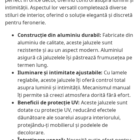
perfect în orice decor, oferind control asupra luminii și
intimității. Aspectul lor versatil completează diverse
stiluri de interior, oferind o soluție elegantă și discretă
pentru feronerie.
Construcție din aluminiu durabil:
Fabricate din
aluminiu de calitate, aceste jaluzele sunt
rezistente și au un aspect modern. Aluminiul
asigură că jaluzelele își păstrează frumusețea pe
termen lung.
Iluminare și intimitate ajustabile:
Cu lamele
reglabile, aceste jaluzele îți oferă control total
asupra luminii și intimității. Mecanismul manual
îți permite să creezi atmosfera dorită fără efort.
Beneficii de protecție UV:
Aceste jaluzele sunt
dotate cu protecție UV, reducând efectele
dăunătoare ale soarelui asupra interiorului,
protejându-ți mobilierul și podelele de
decolorare.