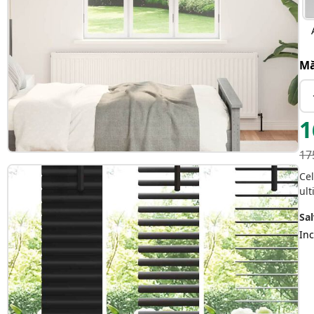
Mă
1
17
Cel
ult
Sal
Inc