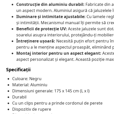
Construcție din aluminiu durabil:
Fabricate din al
un aspect modern. Aluminiul asigură că jaluzelele 
Iluminare și intimitate ajustabile:
Cu lamele regla
și intimității. Mecanismul manual îți permite să cre
Beneficii de protecție UV:
Aceste jaluzele sunt dot
soarelui asupra interiorului, protejându-ți mobilier
Întreținere ușoară:
Necesită puțin efort pentru în
pentru a le menține aspectul proaspăt, eliminând p
Montaj interior pentru un aspect elegant:
Aceste
aspect personalizat și elegant. Această poziție max
Specificații
Culoare: Negru
Material: Aluminiu
Dimensiuni generale: 175 x 145 cm (L x l)
Durabil
Cu un clips pentru a prinde cordonul de perete
Dispozitiv de rupere