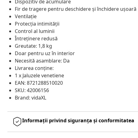
Dispozitiv de acumulare
Fir de tragere pentru deschidere și închidere ușoară
Ventilație
Protecția intimității
Control al luminii
Întreținere redusă
Greutate: 1,8 kg
Doar pentru uz în interior
Necesită asamblare: Da
Livrarea conține:
1 x Jaluzele venetiene
EAN: 8721288510020
SKU: 42006156
Brand: vidaXL
Informații privind siguranța și conformitatea