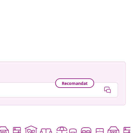
ă
Recomandat