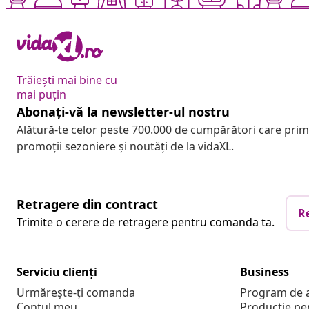
Trăiești mai bine cu
mai puțin
Abonați-vă la newsletter-ul nostru
Alătură-te celor peste 700.000 de cumpărători care pri
promoții sezoniere și noutăți de la vidaXL.
Retragere din contract
R
Trimite o cerere de retragere pentru comanda ta.
Serviciu clienți
Business
Urmărește-ți comanda
Program de a
Contul meu
Producție pe