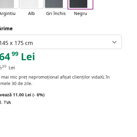
Argintiu
Alb
Gri închis
Negru
rime
145 x 175 cm
99
64
Lei
99
5
Lei
 mai mic preț nepromoțional afișat clienților vidaXL în
imele 30 de zile.
vează 11.00 Lei (- 6%)
l. TVA