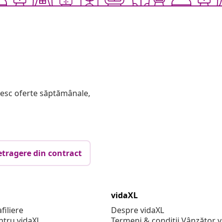
mesc oferte săptămânale,
etragere din contract
vidaXL
filiere
Despre vidaXL
ntru vidaXL
Termeni & condiții Vânzător 