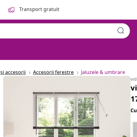
Transport gratuit
și accesorii
Accesorii ferestre
Jaluzele & umbrare
vi
v
1
Cu