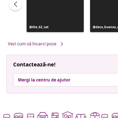
Postare
the_62_cat
Postare
deco_buenos_a
publicată
publicată
de
de
Vezi cum să încarci poze
Contactează-ne!
Mergi la centru de ajutor