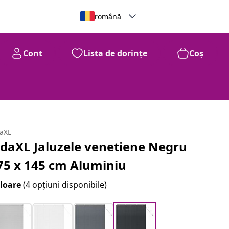
română
Cont
Lista de dorințe
Coș
daXL
idaXL Jaluzele venetiene Negru
75 x 145 cm Aluminiu
loare
(4 opțiuni disponibile)