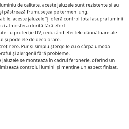
uminiu de calitate, aceste jaluzele sunt rezistente și au
își păstrează frumusețea pe termen lung.
bile, aceste jaluzele îți oferă control total asupra luminii
ezi atmosfera dorită fără efort.
ate cu protecție UV, reducând efectele dăunătoare ale
ul și podelele de decolorare.
treținere. Pur și simplu șterge-le cu o cârpă umedă
raful și alergenii fără probleme.
 jaluzele se montează în cadrul feronerie, oferind un
imizează controlul luminii și menține un aspect finisat.