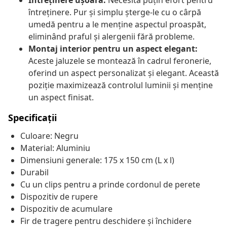
Întreținere ușoară:
Necesită puțin efort pentru
întreținere. Pur și simplu șterge-le cu o cârpă
umedă pentru a le menține aspectul proaspăt,
eliminând praful și alergenii fără probleme.
Montaj interior pentru un aspect elegant:
Aceste jaluzele se montează în cadrul feronerie,
oferind un aspect personalizat și elegant. Această
poziție maximizează controlul luminii și menține
un aspect finisat.
Specificații
Culoare: Negru
Material: Aluminiu
Dimensiuni generale: 175 x 150 cm (L x l)
Durabil
Cu un clips pentru a prinde cordonul de perete
Dispozitiv de rupere
Dispozitiv de acumulare
Fir de tragere pentru deschidere și închidere