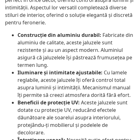
perfect în orice decor, oferind control asupra luminii și
intimității. Aspectul lor versatil completează diverse
stiluri de interior, oferind o soluție elegantă și discretă
pentru feronerie.
Construcție din aluminiu durabil:
Fabricate din
aluminiu de calitate, aceste jaluzele sunt
rezistente și au un aspect modern. Aluminiul
asigură că jaluzelele își păstrează frumusețea pe
termen lung.
Iluminare și intimitate ajustabile:
Cu lamele
reglabile, aceste jaluzele îți oferă control total
asupra luminii și intimității. Mecanismul manual
îți permite să creezi atmosfera dorită fără efort.
Beneficii de protecție UV:
Aceste jaluzele sunt
dotate cu protecție UV, reducând efectele
dăunătoare ale soarelui asupra interiorului,
protejându-ți mobilierul și podelele de
decolorare.