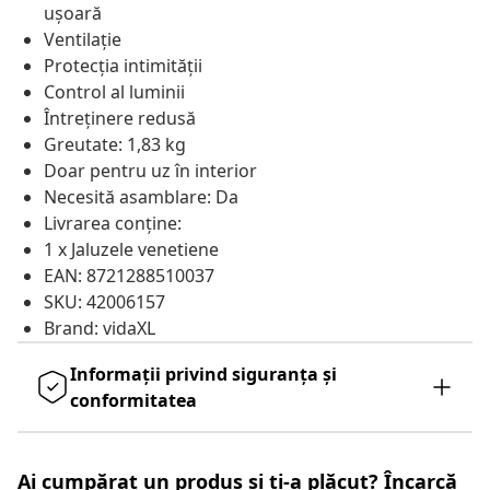
ușoară
Ventilație
Protecția intimității
Control al luminii
Întreținere redusă
Greutate: 1,83 kg
Doar pentru uz în interior
Necesită asamblare: Da
Livrarea conține:
1 x Jaluzele venetiene
EAN: 8721288510037
SKU: 42006157
Brand: vidaXL
Informații privind siguranța și
conformitatea
Ai cumpărat un produs și ți-a plăcut? Încarcă